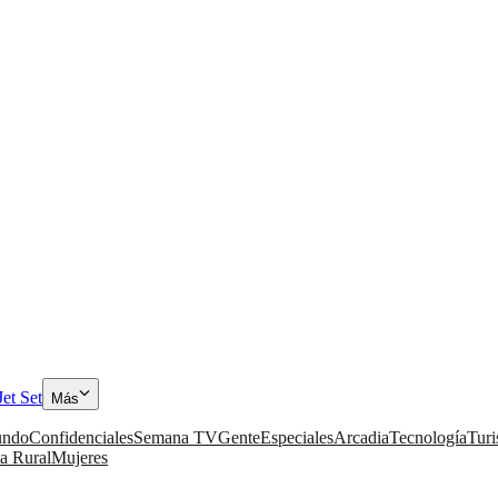
Jet Set
Más
ndo
Confidenciales
Semana TV
Gente
Especiales
Arcadia
Tecnología
Tur
a Rural
Mujeres