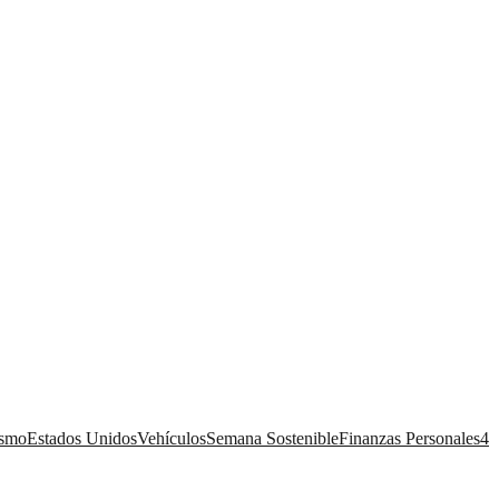
ismo
Estados Unidos
Vehículos
Semana Sostenible
Finanzas Personales
4