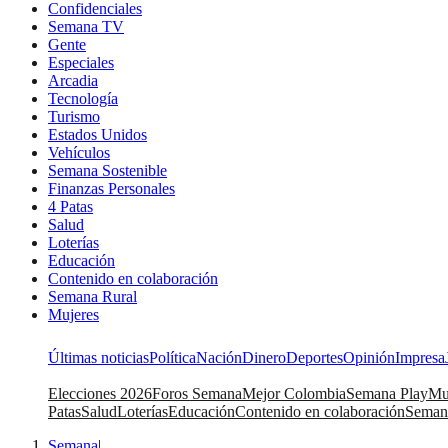
Confidenciales
Semana TV
Gente
Especiales
Arcadia
Tecnología
Turismo
Estados Unidos
Vehículos
Semana Sostenible
Finanzas Personales
4 Patas
Salud
Loterías
Educación
Contenido en colaboración
Semana Rural
Mujeres
Últimas noticias
Política
Nación
Dinero
Deportes
Opinión
Impresa
Elecciones 2026
Foros Semana
Mejor Colombia
Semana Play
Mu
Patas
Salud
Loterías
Educación
Contenido en colaboración
Seman
Semana
|