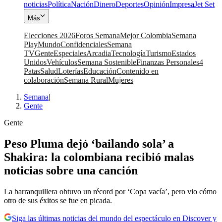
noticias
Política
Nación
Dinero
Deportes
Opinión
Impresa
Jet Set
Más
Elecciones 2026
Foros Semana
Mejor Colombia
Semana
Play
Mundo
Confidenciales
Semana
TV
Gente
Especiales
Arcadia
Tecnología
Turismo
Estados
Unidos
Vehículos
Semana Sostenible
Finanzas Personales
4
Patas
Salud
Loterías
Educación
Contenido en
colaboración
Semana Rural
Mujeres
Semana
|
Gente
Gente
Peso Pluma dejó ‘bailando sola’ a
Shakira: la colombiana recibió malas
noticias sobre una canción
La barranquillera obtuvo un récord por ‘Copa vacía’, pero vio cómo
otro de sus éxitos se fue en picada.
Siga las últimas noticias del mundo del espectáculo en Discover y