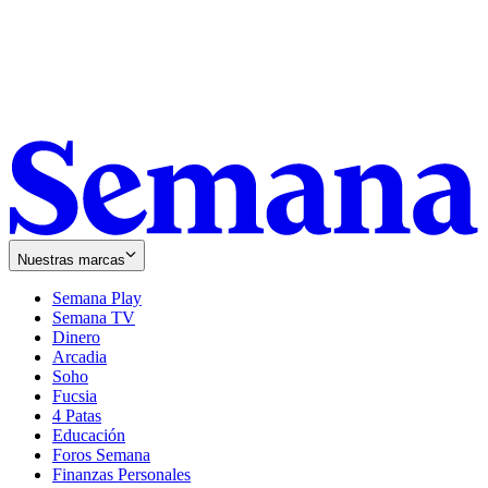
Nuestras marcas
Semana Play
Semana TV
Dinero
Arcadia
Soho
Opens
Fucsia
in
Opens
4 Patas
new
in
Educación
window
new
Foros Semana
window
Finanzas Personales