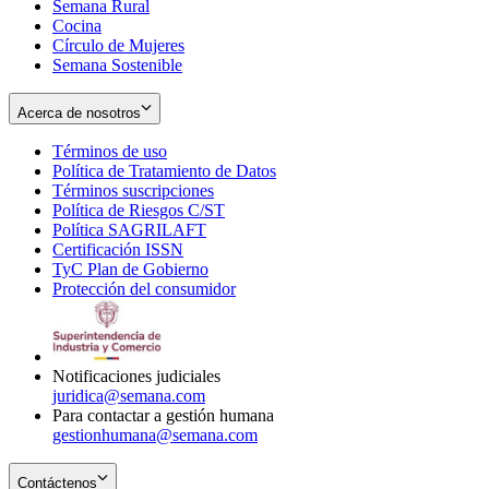
Semana Rural
Cocina
Círculo de Mujeres
Semana Sostenible
Acerca de nosotros
Términos de uso
Opens
Política de Tratamiento de Datos
in
Opens
Términos suscripciones
new
Opens
in
Política de Riesgos C/ST
window
in
Opens
new
Política SAGRILAFT
Opens
new
in
window
Certificación ISSN
Opens
in
window
new
TyC Plan de Gobierno
in
new
Opens
window
Protección del consumidor
new
window
in
Opens
window
new
in
window
new
window
Notificaciones judiciales
juridica@semana.com
Para contactar a gestión humana
gestionhumana@semana.com
Contáctenos