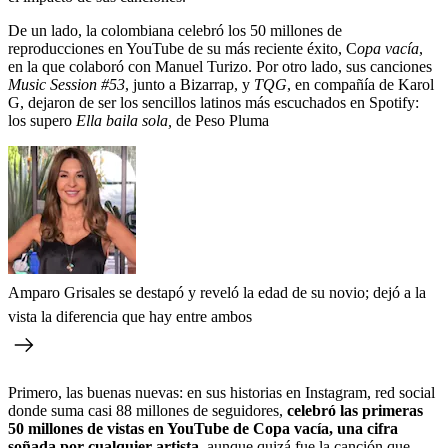
De un lado, la colombiana celebró los 50 millones de
reproducciones en YouTube de su más reciente éxito, C
opa vacía
,
en la que colaboró con Manuel Turizo. Por otro lado, sus canciones
Music Session #53
, junto a Bizarrap, y
TQG
, en compañía de Karol
G, dejaron de ser los sencillos latinos más escuchados en Spotify:
los supero
Ella baila sola,
de Peso Pluma
Amparo Grisales se destapó y reveló la edad de su novio; dejó a la
vista la diferencia que hay entre ambos
Primero, las buenas nuevas: en sus historias en Instagram, red social
donde suma casi 88 millones de seguidores,
celebró las primeras
50 millones de vistas en YouTube de Copa vacía, una cifra
soñada por cualquier artista
, aunque quizá fue la canción que