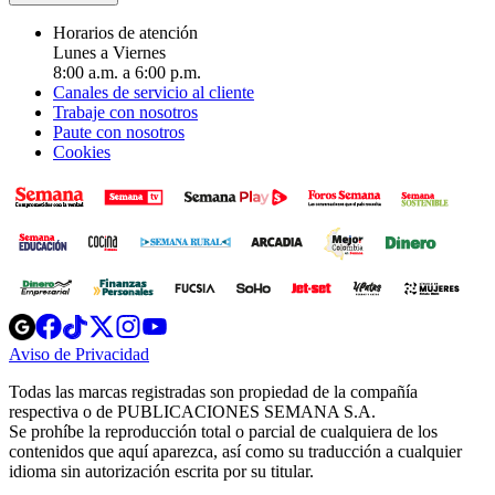
Horarios de atención
Lunes a Viernes
8:00 a.m. a 6:00 p.m.
Canales de servicio al cliente
Trabaje con nosotros
Paute con nosotros
Cookies
Opens
Opens
Opens
Opens
Opens
in
in
in
in
in
Aviso de Privacidad
Opens
new
new
new
new
new
in
window
window
window
window
window
Todas las marcas registradas son propiedad de la compañía
new
respectiva o de PUBLICACIONES SEMANA S.A.
window
Se prohíbe la reproducción total o parcial de cualquiera de los
contenidos que aquí aparezca, así como su traducción a cualquier
idioma sin autorización escrita por su titular.