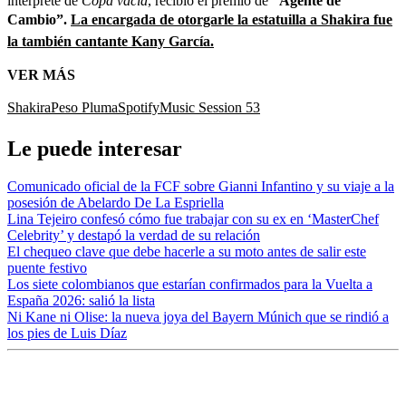
intérprete de
Copa vacía
, recibió el premio de
“Agente de
Cambio”.
La encargada de otorgarle la estatuilla a Shakira fue
la también cantante Kany García.
VER MÁS
Shakira
Peso Pluma
Spotify
Music Session 53
Le puede interesar
Comunicado oficial de la FCF sobre Gianni Infantino y su viaje a la
posesión de Abelardo De La Espriella
Lina Tejeiro confesó cómo fue trabajar con su ex en ‘MasterChef
Celebrity’ y destapó la verdad de su relación
El chequeo clave que debe hacerle a su moto antes de salir este
puente festivo
Los siete colombianos que estarían confirmados para la Vuelta a
España 2026: salió la lista
Ni Kane ni Olise: la nueva joya del Bayern Múnich que se rindió a
los pies de Luis Díaz