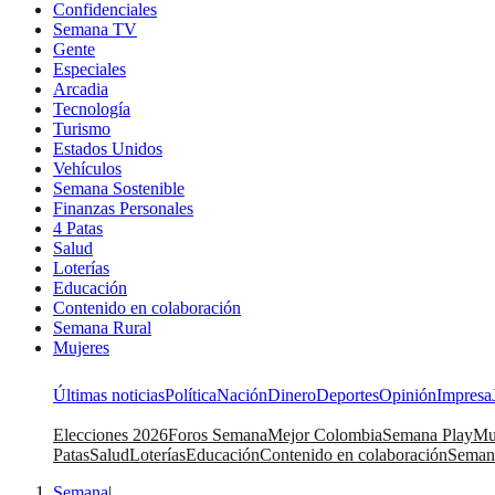
Confidenciales
Semana TV
Gente
Especiales
Arcadia
Tecnología
Turismo
Estados Unidos
Vehículos
Semana Sostenible
Finanzas Personales
4 Patas
Salud
Loterías
Educación
Contenido en colaboración
Semana Rural
Mujeres
Últimas noticias
Política
Nación
Dinero
Deportes
Opinión
Impresa
Elecciones 2026
Foros Semana
Mejor Colombia
Semana Play
Mu
Patas
Salud
Loterías
Educación
Contenido en colaboración
Seman
Semana
|