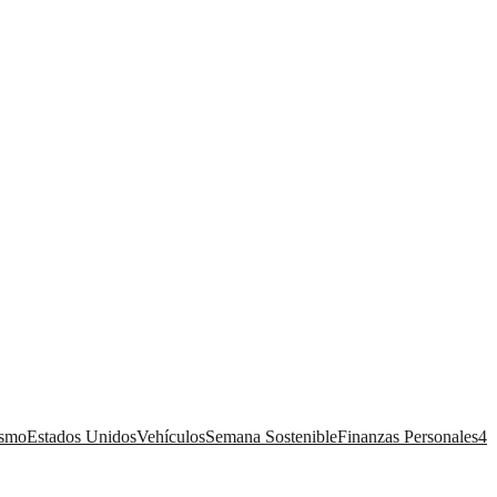
ismo
Estados Unidos
Vehículos
Semana Sostenible
Finanzas Personales
4