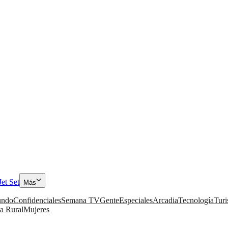
Jet Set
Más
ndo
Confidenciales
Semana TV
Gente
Especiales
Arcadia
Tecnología
Tur
a Rural
Mujeres