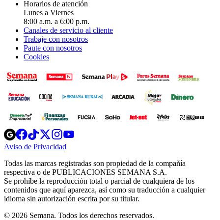
Horarios de atención
Lunes a Viernes
8:00 a.m. a 6:00 p.m.
Canales de servicio al cliente
Trabaje con nosotros
Paute con nosotros
Cookies
Opens
Opens
Opens
Opens
Opens
in
in
in
in
in
Aviso de Privacidad
Opens
new
new
new
new
new
in
window
window
window
window
window
Todas las marcas registradas son propiedad de la compañía
new
respectiva o de PUBLICACIONES SEMANA S.A.
window
Se prohíbe la reproducción total o parcial de cualquiera de los
contenidos que aquí aparezca, así como su traducción a cualquier
idioma sin autorización escrita por su titular.
© 2026 Semana. Todos los derechos reservados.