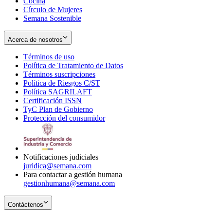
Cocina
Círculo de Mujeres
Semana Sostenible
Acerca de nosotros
Términos de uso
Opens
Política de Tratamiento de Datos
in
Opens
Términos suscripciones
new
Opens
in
Política de Riesgos C/ST
window
in
Opens
new
Política SAGRILAFT
Opens
new
in
window
Certificación ISSN
Opens
in
window
new
TyC Plan de Gobierno
in
new
Opens
window
Protección del consumidor
new
window
in
Opens
window
new
in
window
new
window
Notificaciones judiciales
juridica@semana.com
Para contactar a gestión humana
gestionhumana@semana.com
Contáctenos