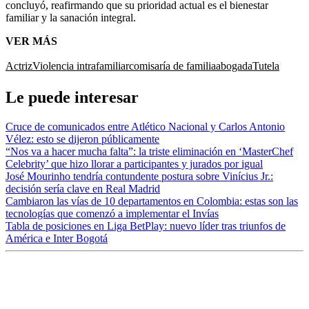
concluyó, reafirmando que su prioridad actual es el bienestar
familiar y la sanación integral.
VER MÁS
Actriz
Violencia intrafamiliar
comisaría de familia
abogada
Tutela
Le puede interesar
Cruce de comunicados entre Atlético Nacional y Carlos Antonio
Vélez: esto se dijeron públicamente
“Nos va a hacer mucha falta”: la triste eliminación en ‘MasterChef
Celebrity’ que hizo llorar a participantes y jurados por igual
José Mourinho tendría contundente postura sobre Vinícius Jr.:
decisión sería clave en Real Madrid
Cambiaron las vías de 10 departamentos en Colombia: estas son las
tecnologías que comenzó a implementar el Invías
Tabla de posiciones en Liga BetPlay: nuevo líder tras triunfos de
América e Inter Bogotá