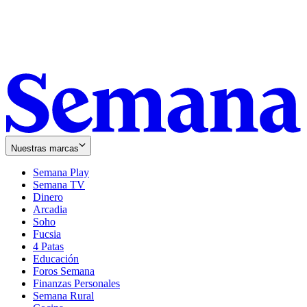
Nuestras marcas
Semana Play
Semana TV
Dinero
Arcadia
Soho
Opens
Fucsia
in
Opens
4 Patas
new
in
Educación
window
new
Foros Semana
window
Finanzas Personales
Semana Rural