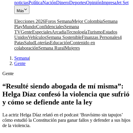
noticias
Política
Nación
Dinero
Deportes
Opinión
Impresa
Jet Set
Más
Elecciones 2026
Foros Semana
Mejor Colombia
Semana
Play
Mundo
Confidenciales
Semana
TV
Gente
Especiales
Arcadia
Tecnología
Turismo
Estados
Unidos
Vehículos
Semana Sostenible
Finanzas Personales
4
Patas
Salud
Loterías
Educación
Contenido en
colaboración
Semana Rural
Mujeres
Semana
|
Gente
Gente
“Resulté siendo abogada de mí misma”:
Helga Díaz confesó la violencia que sufrió
y cómo se defiende ante la ley
La actriz Helga Díaz relató en el podcast ‘Bravísimo sin tapujos’
cómo estudió la Constitución para ganar fallos y defender a sus hijos
de la violencia.