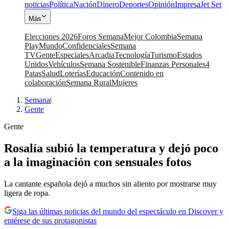
noticias
Política
Nación
Dinero
Deportes
Opinión
Impresa
Jet Set
Más
Elecciones 2026
Foros Semana
Mejor Colombia
Semana
Play
Mundo
Confidenciales
Semana
TV
Gente
Especiales
Arcadia
Tecnología
Turismo
Estados
Unidos
Vehículos
Semana Sostenible
Finanzas Personales
4
Patas
Salud
Loterías
Educación
Contenido en
colaboración
Semana Rural
Mujeres
Semana
|
Gente
Gente
Rosalía subió la temperatura y dejó poco
a la imaginación con sensuales fotos
La cantante española dejó a muchos sin aliento por mostrarse muy
ligera de ropa.
Siga las últimas noticias del mundo del espectáculo en Discover y
entérese de sus protagonistas