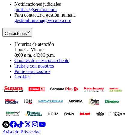
Notificaciones judiciales
juridica@semana.com
Para contactar a gestión humana
gestionhumana@semana.com
Contáctenos
Horarios de atención
Lunes a Viernes
8:00 a.m. a 6:00 p.m.
Canales de servicio al cliente
Trabaje con nosotros
Paute con nosotros
Cookies
Opens
Opens
Opens
Opens
Opens
in
in
in
in
in
Aviso de Privacidad
Opens
new
new
new
new
new