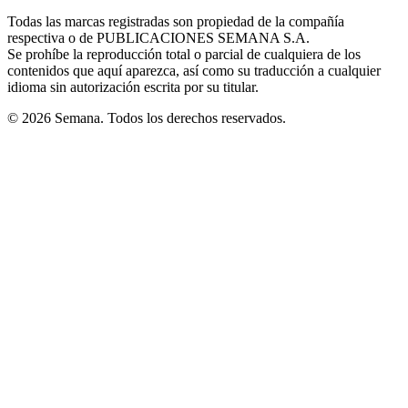
in
window
window
window
window
window
Todas las marcas registradas son propiedad de la compañía
new
respectiva o de PUBLICACIONES SEMANA S.A.
window
Se prohíbe la reproducción total o parcial de cualquiera de los
contenidos que aquí aparezca, así como su traducción a cualquier
idioma sin autorización escrita por su titular.
© 2026 Semana. Todos los derechos reservados.