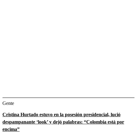
Gente
Cristina Hurtado estuvo en la posesión presidencial, lució
despampanante ‘look’ y dejó palabras: “Colombia está por
encima”