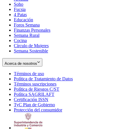
Soho
Opens
Fucsia
in
Opens
4 Patas
new
in
Educación
window
new
Foros Semana
window
Finanzas Personales
Semana Rural
Cocina
Círculo de Mujeres
Semana Sostenible
Acerca de nosotros
Términos de uso
Opens
Política de Tratamiento de Datos
in
Opens
Términos suscripciones
new
Opens
in
Política de Riesgos C/ST
window
in
Opens
new
Política SAGRILAFT
Opens
new
in
window
Certificación ISSN
Opens
in
window
new
TyC Plan de Gobierno
in
new
Opens
window
Protección del consumidor
new
window
in
Opens
window
new
in
window
new
window