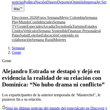
noticias
Política
Nación
Dinero
Deportes
Opinión
Impresa
Jet Set
Más
Elecciones 2026
Foros Semana
Mejor Colombia
Semana
Play
Mundo
Confidenciales
Semana
TV
Gente
Especiales
Arcadia
Tecnología
Turismo
Estados
Unidos
Vehículos
Semana Sostenible
Finanzas Personales
4
Patas
Salud
Loterías
Educación
Contenido en
colaboración
Semana Rural
Mujeres
Semana
|
Gente
Gente
Alejandro Estrada se destapó y dejó en
evidencia la realidad de su relación con
Dominica: “No hubo drama ni conflicto”
Los exparticipantes de la anterior temporada de ‘Masterchef’, le
pusieron fin a su relación.
Siga las últimas noticias del mundo del espectáculo en Discover y