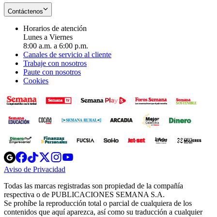
Contáctenos
Horarios de atención
Lunes a Viernes
8:00 a.m. a 6:00 p.m.
Canales de servicio al cliente
Trabaje con nosotros
Paute con nosotros
Cookies
Opens
Opens
Opens
Opens
Opens
in
in
in
in
in
Aviso de Privacidad
Opens
new
new
new
new
new
in
window
window
window
window
window
Todas las marcas registradas son propiedad de la compañía
new
respectiva o de PUBLICACIONES SEMANA S.A.
window
Se prohíbe la reproducción total o parcial de cualquiera de los
contenidos que aquí aparezca, así como su traducción a cualquier