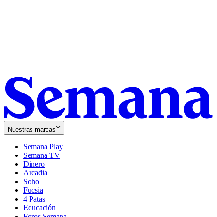
Nuestras marcas
Semana Play
Semana TV
Dinero
Arcadia
Soho
Opens
Fucsia
in
Opens
4 Patas
new
in
Educación
window
new
Foros Semana
window