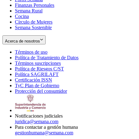
Finanzas Personales
Semana Rural
Cocina
Círculo de Mujeres
Semana Sostenible
Acerca de nosotros
Términos de uso
Opens
Política de Tratamiento de Datos
in
Opens
Términos suscripciones
new
Opens
in
Política de Riesgos C/ST
window
in
Opens
new
Política SAGRILAFT
Opens
new
in
window
Certificación ISSN
Opens
in
window
new
TyC Plan de Gobierno
in
new
Opens
window
Protección del consumidor
new
window
in
Opens
window
new
in
window
new
window
Notificaciones judiciales
juridica@semana.com
Para contactar a gestión humana
gestionhumana@semana.com