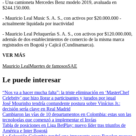
- Una camioneta Mercedes Benz modelo 2019, avaluada en
$244.150.000.
- Mauricio Leal Music S. A. S., con activos por $20.000.000 -
actualmente liquidada por inactividad
- Mauricio Leal Peluquerías S. A. S., con activos por $120.000.000,
además de dos establecimientos de comercio de la misma marca
registrados en Bogotá y Cajicá (Cundinamarca).
VER MÁS
Mauricio Leal
Muertes de famosos
SAE
Le puede interesar
“Nos va a hacer mucha falta”: la triste eliminación en ‘MasterChef
Celebrity’ que hizo llorar a participantes y jurados por igual
José Mourinho tendría contundente postura sobre Vinícius Jr.:
decisión sería clave en Real Madrid
Cambiaron las vías de 10 departamentos en Colombia: estas son las
tecnologías que comenzó a implementar el Invías
Tabla de posiciones en Liga BetPlay: nuevo líder tras triunfos de
América e Inter Bogotá