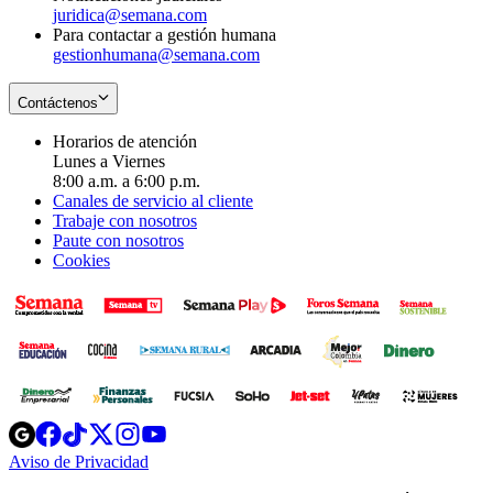
juridica@semana.com
Para contactar a gestión humana
gestionhumana@semana.com
Contáctenos
Horarios de atención
Lunes a Viernes
8:00 a.m. a 6:00 p.m.
Canales de servicio al cliente
Trabaje con nosotros
Paute con nosotros
Cookies
Opens
Opens
Opens
Opens
Opens
in
in
in
in
in
Aviso de Privacidad
Opens
new
new
new
new
new
in
window
window
window
window
window