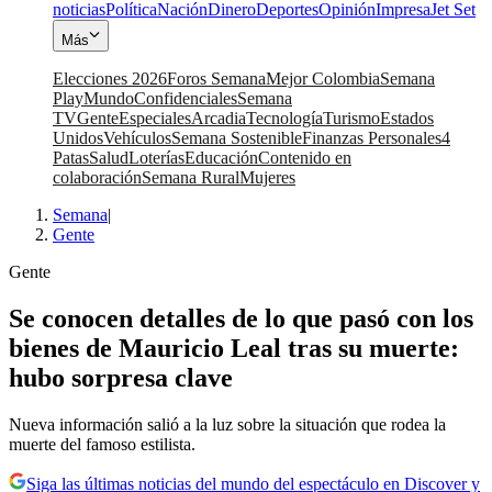
noticias
Política
Nación
Dinero
Deportes
Opinión
Impresa
Jet Set
Más
Elecciones 2026
Foros Semana
Mejor Colombia
Semana
Play
Mundo
Confidenciales
Semana
TV
Gente
Especiales
Arcadia
Tecnología
Turismo
Estados
Unidos
Vehículos
Semana Sostenible
Finanzas Personales
4
Patas
Salud
Loterías
Educación
Contenido en
colaboración
Semana Rural
Mujeres
Semana
|
Gente
Gente
Se conocen detalles de lo que pasó con los
bienes de Mauricio Leal tras su muerte:
hubo sorpresa clave
Nueva información salió a la luz sobre la situación que rodea la
muerte del famoso estilista.
Siga las últimas noticias del mundo del espectáculo en Discover y