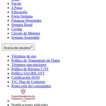
Fucsia
in
Opens
4 Patas
new
in
Educación
window
new
Foros Semana
window
Finanzas Personales
Semana Rural
Cocina
Círculo de Mujeres
Semana Sostenible
Acerca de nosotros
Términos de uso
Opens
Política de Tratamiento de Datos
in
Opens
Términos suscripciones
new
Opens
in
Política de Riesgos C/ST
window
in
Opens
new
Política SAGRILAFT
Opens
new
in
window
Certificación ISSN
Opens
in
window
new
TyC Plan de Gobierno
in
new
Opens
window
Protección del consumidor
new
window
in
Opens
window
new
in
window
new
window
Notificaciones judiciales