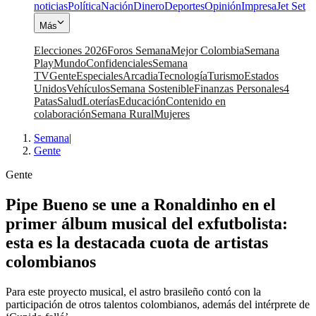
noticias
Política
Nación
Dinero
Deportes
Opinión
Impresa
Jet Set
Más
Elecciones 2026
Foros Semana
Mejor Colombia
Semana
Play
Mundo
Confidenciales
Semana
TV
Gente
Especiales
Arcadia
Tecnología
Turismo
Estados
Unidos
Vehículos
Semana Sostenible
Finanzas Personales
4
Patas
Salud
Loterías
Educación
Contenido en
colaboración
Semana Rural
Mujeres
Semana
|
Gente
Gente
Pipe Bueno se une a Ronaldinho en el
primer álbum musical del exfutbolista:
esta es la destacada cuota de artistas
colombianos
Para este proyecto musical, el astro brasileño contó con la
participación de otros talentos colombianos, además del intérprete de