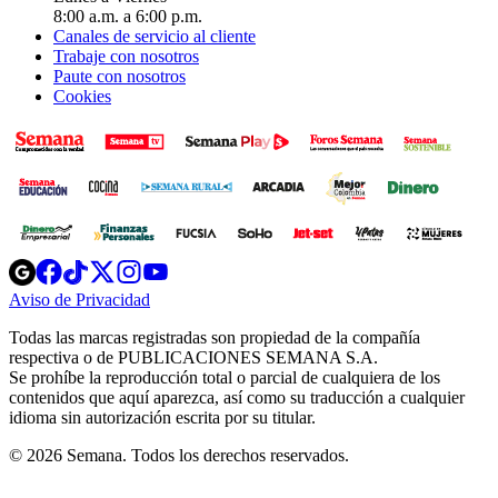
8:00 a.m. a 6:00 p.m.
Canales de servicio al cliente
Trabaje con nosotros
Paute con nosotros
Cookies
Opens
Opens
Opens
Opens
Opens
in
in
in
in
in
Aviso de Privacidad
Opens
new
new
new
new
new
in
window
window
window
window
window
Todas las marcas registradas son propiedad de la compañía
new
respectiva o de PUBLICACIONES SEMANA S.A.
window
Se prohíbe la reproducción total o parcial de cualquiera de los
contenidos que aquí aparezca, así como su traducción a cualquier
idioma sin autorización escrita por su titular.
© 2026 Semana. Todos los derechos reservados.