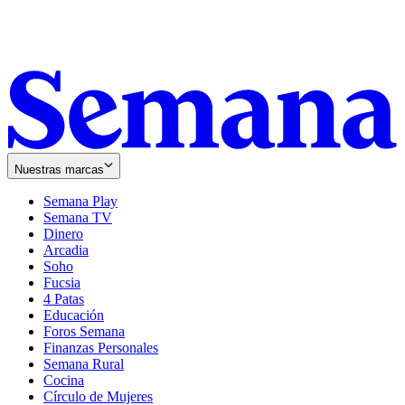
Nuestras marcas
Semana Play
Semana TV
Dinero
Arcadia
Soho
Opens
Fucsia
in
Opens
4 Patas
new
in
Educación
window
new
Foros Semana
window
Finanzas Personales
Semana Rural
Cocina
Círculo de Mujeres