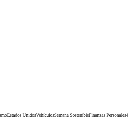
ismo
Estados Unidos
Vehículos
Semana Sostenible
Finanzas Personales
4