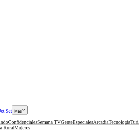
Jet Set
Más
ndo
Confidenciales
Semana TV
Gente
Especiales
Arcadia
Tecnología
Tur
a Rural
Mujeres