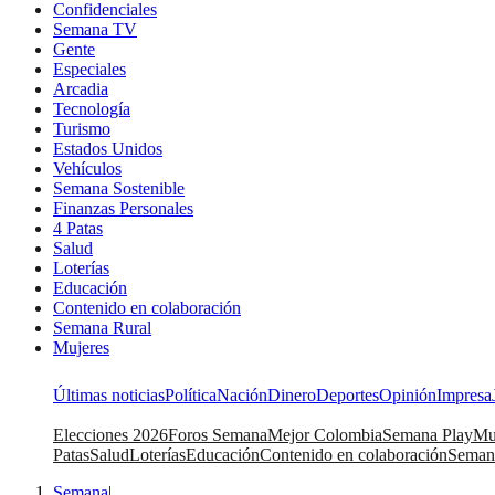
Confidenciales
Semana TV
Gente
Especiales
Arcadia
Tecnología
Turismo
Estados Unidos
Vehículos
Semana Sostenible
Finanzas Personales
4 Patas
Salud
Loterías
Educación
Contenido en colaboración
Semana Rural
Mujeres
Últimas noticias
Política
Nación
Dinero
Deportes
Opinión
Impresa
Elecciones 2026
Foros Semana
Mejor Colombia
Semana Play
Mu
Patas
Salud
Loterías
Educación
Contenido en colaboración
Seman
Semana
|