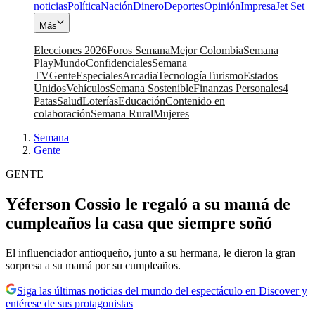
noticias
Política
Nación
Dinero
Deportes
Opinión
Impresa
Jet Set
Más
Elecciones 2026
Foros Semana
Mejor Colombia
Semana
Play
Mundo
Confidenciales
Semana
TV
Gente
Especiales
Arcadia
Tecnología
Turismo
Estados
Unidos
Vehículos
Semana Sostenible
Finanzas Personales
4
Patas
Salud
Loterías
Educación
Contenido en
colaboración
Semana Rural
Mujeres
Semana
|
Gente
GENTE
Yéferson Cossio le regaló a su mamá de
cumpleaños la casa que siempre soñó
El influenciador antioqueño, junto a su hermana, le dieron la gran
sorpresa a su mamá por su cumpleaños.
Siga las últimas noticias del mundo del espectáculo en Discover y
entérese de sus protagonistas