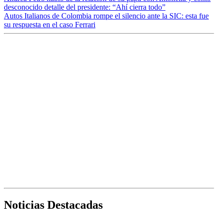
desconocido detalle del presidente: “Ahí cierra todo”
Autos Italianos de Colombia rompe el silencio ante la SIC: esta fue
su respuesta en el caso Ferrari
Noticias Destacadas