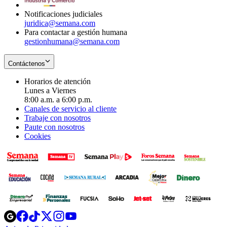
window
Notificaciones judiciales
juridica@semana.com
Para contactar a gestión humana
gestionhumana@semana.com
Contáctenos
Horarios de atención
Lunes a Viernes
8:00 a.m. a 6:00 p.m.
Canales de servicio al cliente
Trabaje con nosotros
Paute con nosotros
Cookies
Opens
Opens
Opens
Opens
Opens
in
in
in
in
in