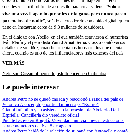
Cossio también contó varios detalles de su trabajo en las redes
sociales y su actitud frente a su estilo para crear videos.
“Solo se
vive una vez. Hagan lo que se les dé la gana, pero nunca pasen
por encima de nadie”
,
señaló el creador de contenido digital, quien
tiene en Instagram cerca de 9.3 millones de seguidores.
En el diálogo con Abello, en el que también estuvieron el humorista
Iván Marín y el periodista Yamid Amat Serna, Cossio contó varios
detalles de su niñez, cuando no tenía los lujos con los que cuenta
ahora, cuando es uno de los influenciadores más exitosos del país.
VER MÁS
Yéferson Cossio
influencer
lujos
Influencers en Colombia
Le puede interesar
Andrea Petro no se quedó callada y reaccionó a salida del país de
Verónica Alcocer; dejó particular mensaje: “Esa no”
Gianni Infantino y su asistencia a la posesión de Abelardo De La
Espriella: Cancillería dio veredicto oficial
Puente festivo en Bogotá: Movilidad anuncia nuevas restricciones
para conductores del 6 al 8 de agosto
Andrea Petro habló de la relación de su papá con Antonella y contó