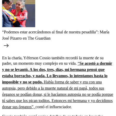
“Podemos estar acercándonos al final de nuestra pesadilla”: María
José Pizarro en The Guardian
En la charla, Yéferson Cossio también recordó la muerte de su
padre, un momento muy complejo en su vida.
“
Se acostó a dormir
y no se levantó. A los dos, tres, días, mi hermana pensó que
estaba borracho, y nada. Lo llevamos, lo intentamos hasta lo
imposible y no se pudo.
Había forma de saber y era con una
autopsia, pero debido a la muerte natural de mi papá, todos sus
órganos se podían donar, si le hacíamos autopsia no se podía porque
tú sabes que los pican toditos. Entonces mi hermana y yo decidimos
donar sus órganos”,
contó el influenciador.