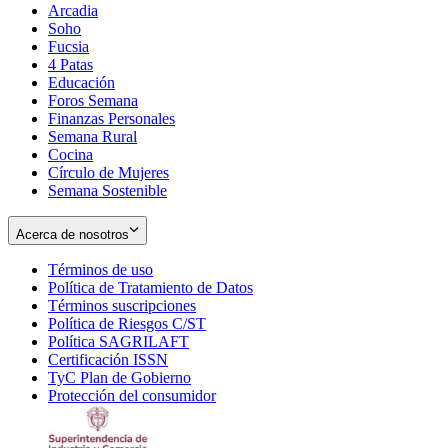
Arcadia
Soho
Opens
Fucsia
in
Opens
4 Patas
new
in
Educación
window
new
Foros Semana
window
Finanzas Personales
Semana Rural
Cocina
Círculo de Mujeres
Semana Sostenible
Acerca de nosotros
Términos de uso
Opens
Política de Tratamiento de Datos
in
Opens
Términos suscripciones
new
Opens
in
Política de Riesgos C/ST
window
in
Opens
new
Política SAGRILAFT
Opens
new
in
window
Certificación ISSN
Opens
in
window
new
TyC Plan de Gobierno
in
new
Opens
window
Protección del consumidor
new
window
in
Opens
window
new
in
window
new