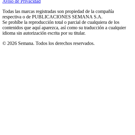
Aviso de Privacidad
Opens
new
new
new
new
new
in
window
window
window
window
window
Todas las marcas registradas son propiedad de la compañía
new
respectiva o de PUBLICACIONES SEMANA S.A.
window
Se prohíbe la reproducción total o parcial de cualquiera de los
contenidos que aquí aparezca, así como su traducción a cualquier
idioma sin autorización escrita por su titular.
© 2026 Semana. Todos los derechos reservados.