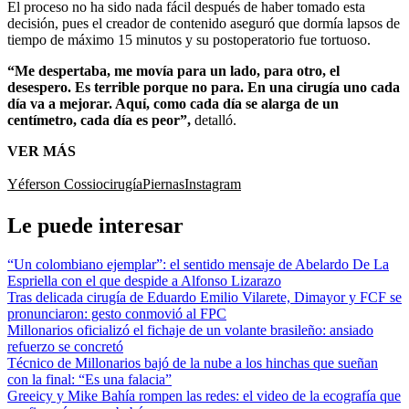
El proceso no ha sido nada fácil después de haber tomado esta
decisión, pues el creador de contenido aseguró que dormía lapsos de
tiempo de máximo 15 minutos y su postoperatorio fue tortuoso.
“Me despertaba, me movía para un lado, para otro, el
desespero. Es terrible porque no para. En una cirugía uno cada
día va a mejorar. Aquí, como cada día se alarga de un
centímetro, cada día es peor”,
detalló.
VER MÁS
Yéferson Cossio
cirugía
Piernas
Instagram
Le puede interesar
“Un colombiano ejemplar”: el sentido mensaje de Abelardo De La
Espriella con el que despide a Alfonso Lizarazo
Tras delicada cirugía de Eduardo Emilio Vilarete, Dimayor y FCF se
pronunciaron: gesto conmovió al FPC
Millonarios oficializó el fichaje de un volante brasileño: ansiado
refuerzo se concretó
Técnico de Millonarios bajó de la nube a los hinchas que sueñan
con la final: “Es una falacia”
Greeicy y Mike Bahía rompen las redes: el video de la ecografía que