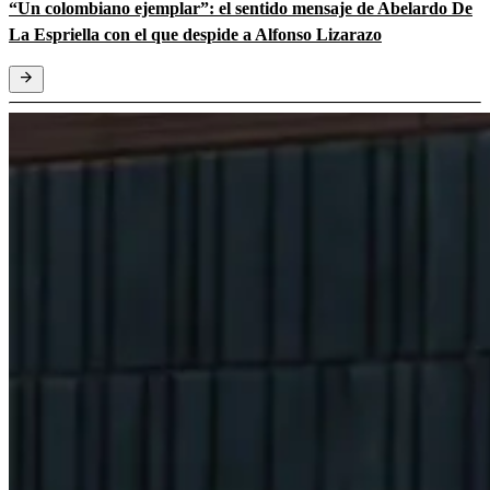
“Un colombiano ejemplar”: el sentido mensaje de Abelardo De
La Espriella con el que despide a Alfonso Lizarazo