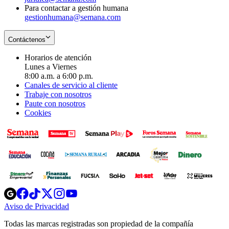
Para contactar a gestión humana
gestionhumana@semana.com
Contáctenos
Horarios de atención
Lunes a Viernes
8:00 a.m. a 6:00 p.m.
Canales de servicio al cliente
Trabaje con nosotros
Paute con nosotros
Cookies
Opens
Opens
Opens
Opens
Opens
in
in
in
in
in
Aviso de Privacidad
Opens
new
new
new
new
new
in
window
window
window
window
window
Todas las marcas registradas son propiedad de la compañía
new