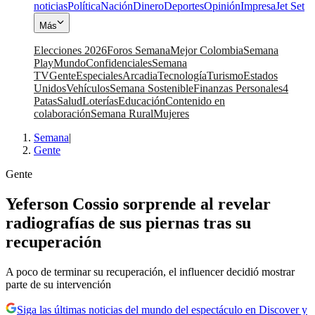
noticias
Política
Nación
Dinero
Deportes
Opinión
Impresa
Jet Set
Más
Elecciones 2026
Foros Semana
Mejor Colombia
Semana
Play
Mundo
Confidenciales
Semana
TV
Gente
Especiales
Arcadia
Tecnología
Turismo
Estados
Unidos
Vehículos
Semana Sostenible
Finanzas Personales
4
Patas
Salud
Loterías
Educación
Contenido en
colaboración
Semana Rural
Mujeres
Semana
|
Gente
Gente
Yeferson Cossio sorprende al revelar
radiografías de sus piernas tras su
recuperación
A poco de terminar su recuperación, el influencer decidió mostrar
parte de su intervención
Siga las últimas noticias del mundo del espectáculo en Discover y