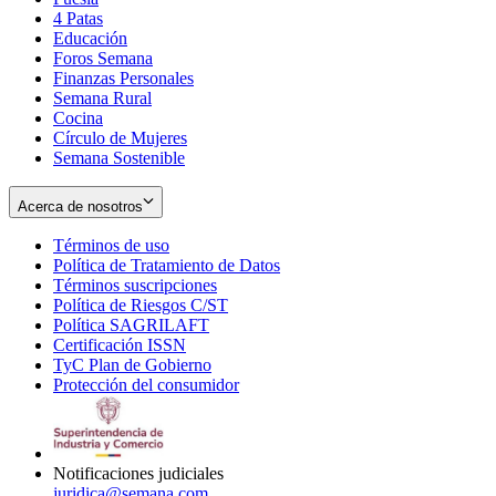
4 Patas
new
in
Educación
window
new
Foros Semana
window
Finanzas Personales
Semana Rural
Cocina
Círculo de Mujeres
Semana Sostenible
Acerca de nosotros
Términos de uso
Opens
Política de Tratamiento de Datos
in
Opens
Términos suscripciones
new
Opens
in
Política de Riesgos C/ST
window
in
Opens
new
Política SAGRILAFT
Opens
new
in
window
Certificación ISSN
Opens
in
window
new
TyC Plan de Gobierno
in
new
Opens
window
Protección del consumidor
new
window
in
Opens
window
new
in
window
new
window
Notificaciones judiciales
juridica@semana.com