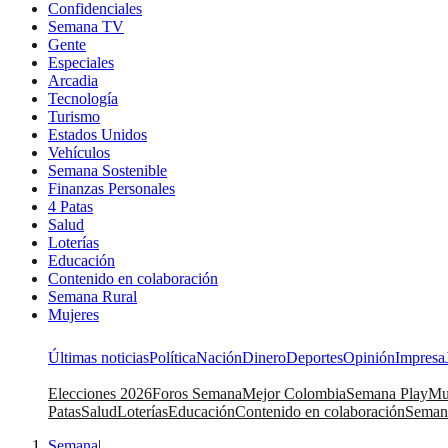
Confidenciales
Semana TV
Gente
Especiales
Arcadia
Tecnología
Turismo
Estados Unidos
Vehículos
Semana Sostenible
Finanzas Personales
4 Patas
Salud
Loterías
Educación
Contenido en colaboración
Semana Rural
Mujeres
Últimas noticias
Política
Nación
Dinero
Deportes
Opinión
Impresa
Elecciones 2026
Foros Semana
Mejor Colombia
Semana Play
Mu
Patas
Salud
Loterías
Educación
Contenido en colaboración
Seman
Semana
|