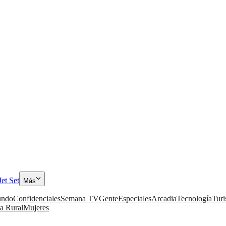
Jet Set
Más
ndo
Confidenciales
Semana TV
Gente
Especiales
Arcadia
Tecnología
Tur
a Rural
Mujeres