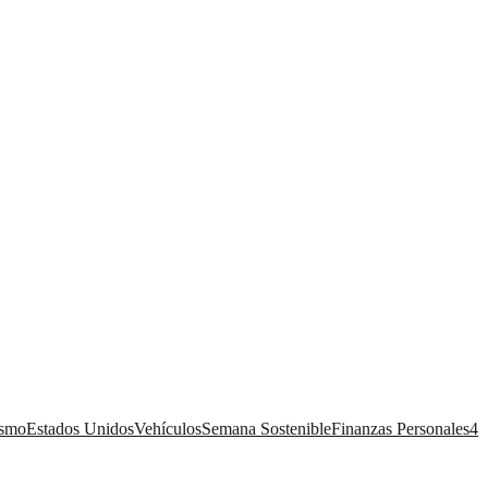
ismo
Estados Unidos
Vehículos
Semana Sostenible
Finanzas Personales
4