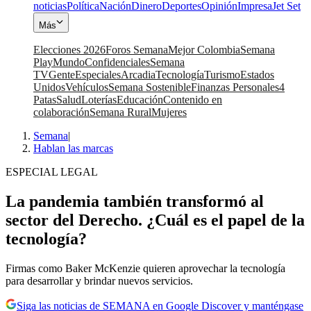
noticias
Política
Nación
Dinero
Deportes
Opinión
Impresa
Jet Set
Más
Elecciones 2026
Foros Semana
Mejor Colombia
Semana
Play
Mundo
Confidenciales
Semana
TV
Gente
Especiales
Arcadia
Tecnología
Turismo
Estados
Unidos
Vehículos
Semana Sostenible
Finanzas Personales
4
Patas
Salud
Loterías
Educación
Contenido en
colaboración
Semana Rural
Mujeres
Semana
|
Hablan las marcas
ESPECIAL LEGAL
La pandemia también transformó al
sector del Derecho. ¿Cuál es el papel de la
tecnología?
Firmas como Baker McKenzie quieren aprovechar la tecnología
para desarrollar y brindar nuevos servicios.
Siga las noticias de SEMANA en Google Discover y manténgase