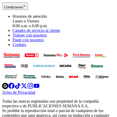
Contáctenos
Horarios de atención
Lunes a Viernes
8:00 a.m. a 6:00 p.m.
Canales de servicio al cliente
Trabaje con nosotros
Paute con nosotros
Cookies
Opens
Opens
Opens
Opens
Opens
in
in
in
in
in
Aviso de Privacidad
Opens
new
new
new
new
new
in
window
window
window
window
window
Todas las marcas registradas son propiedad de la compañía
new
respectiva o de PUBLICACIONES SEMANA S.A.
window
Se prohíbe la reproducción total o parcial de cualquiera de los
contenidos que aquí aparezca, así como su traducción a cualquier