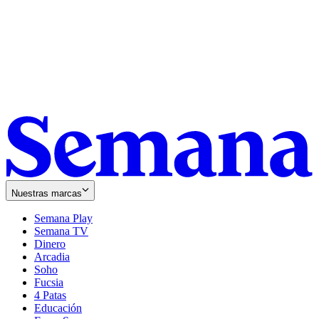
Nuestras marcas
Semana Play
Semana TV
Dinero
Arcadia
Soho
Opens
Fucsia
in
Opens
4 Patas
new
in
Educación
window
new