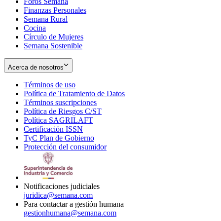
Foros Semana
window
Finanzas Personales
Semana Rural
Cocina
Círculo de Mujeres
Semana Sostenible
Acerca de nosotros
Términos de uso
Opens
Política de Tratamiento de Datos
in
Opens
Términos suscripciones
new
Opens
in
Política de Riesgos C/ST
window
in
Opens
new
Política SAGRILAFT
Opens
new
in
window
Certificación ISSN
Opens
in
window
new
TyC Plan de Gobierno
in
new
Opens
window
Protección del consumidor
new
window
in
Opens
window
new
in
window
new
window
Notificaciones judiciales
juridica@semana.com
Para contactar a gestión humana
gestionhumana@semana.com