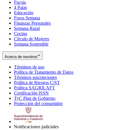
Fucsia
in
Opens
4 Patas
new
in
Educación
window
new
Foros Semana
window
Finanzas Personales
Semana Rural
Cocina
Círculo de Mujeres
Semana Sostenible
Acerca de nosotros
Términos de uso
Opens
Política de Tratamiento de Datos
in
Opens
Términos suscripciones
new
Opens
in
Política de Riesgos C/ST
window
in
Opens
new
Política SAGRILAFT
Opens
new
in
window
Certificación ISSN
Opens
in
window
new
TyC Plan de Gobierno
in
new
Opens
window
Protección del consumidor
new
window
in
Opens
window
new
in
window
new
window
Notificaciones judiciales