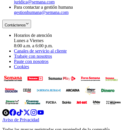
juridica@semana.com
Para contactar a gestión humana
gestionhumana@semana.com
Contáctenos
Horarios de atención
Lunes a Viernes
8:00 a.m. a 6:00 p.m.
Canales de servicio al cliente
Trabaje con nosotros
Paute con nosotros
Cookies
Opens
Opens
Opens
Opens
Opens
in
in
in
in
in
Aviso de Privacidad
Opens
new
new
new
new
new
in
window
window
window
window
window
Todas las marcas registradas son propiedad de la compañía