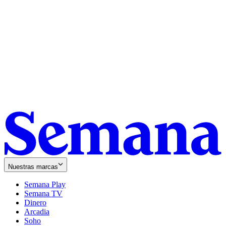
Nuestras marcas
Semana Play
Semana TV
Dinero
Arcadia
Soho
Opens