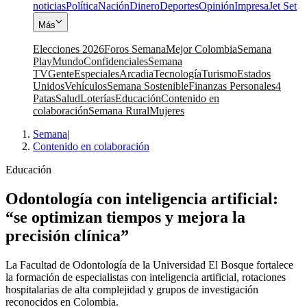
noticias
Política
Nación
Dinero
Deportes
Opinión
Impresa
Jet Set
Más
Elecciones 2026
Foros Semana
Mejor Colombia
Semana
Play
Mundo
Confidenciales
Semana
TV
Gente
Especiales
Arcadia
Tecnología
Turismo
Estados
Unidos
Vehículos
Semana Sostenible
Finanzas Personales
4
Patas
Salud
Loterías
Educación
Contenido en
colaboración
Semana Rural
Mujeres
Semana
|
Contenido en colaboración
Educación
Odontología con inteligencia artificial:
“se optimizan tiempos y mejora la
precisión clínica”
La Facultad de Odontología de la Universidad El Bosque fortalece
la formación de especialistas con inteligencia artificial, rotaciones
hospitalarias de alta complejidad y grupos de investigación
reconocidos en Colombia.