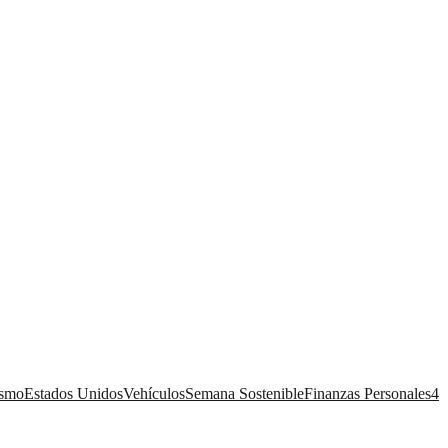
ismo
Estados Unidos
Vehículos
Semana Sostenible
Finanzas Personales
4