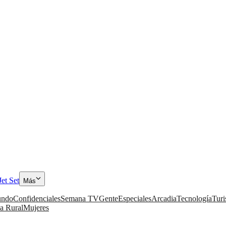
Jet Set
Más
ndo
Confidenciales
Semana TV
Gente
Especiales
Arcadia
Tecnología
Tur
a Rural
Mujeres