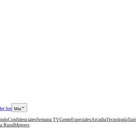
Jet Set
Más
ndo
Confidenciales
Semana TV
Gente
Especiales
Arcadia
Tecnología
Tur
a Rural
Mujeres