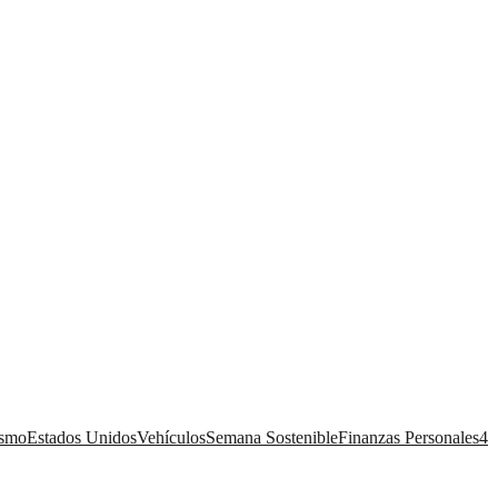
ismo
Estados Unidos
Vehículos
Semana Sostenible
Finanzas Personales
4