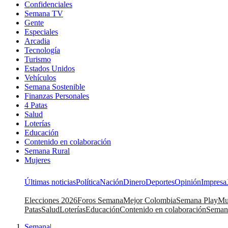
Confidenciales
Semana TV
Gente
Especiales
Arcadia
Tecnología
Turismo
Estados Unidos
Vehículos
Semana Sostenible
Finanzas Personales
4 Patas
Salud
Loterías
Educación
Contenido en colaboración
Semana Rural
Mujeres
Últimas noticias
Política
Nación
Dinero
Deportes
Opinión
Impresa
Elecciones 2026
Foros Semana
Mejor Colombia
Semana Play
Mu
Patas
Salud
Loterías
Educación
Contenido en colaboración
Seman
Semana
|