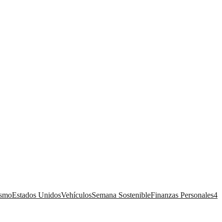
ismo
Estados Unidos
Vehículos
Semana Sostenible
Finanzas Personales
4