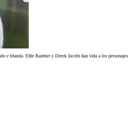
ERO criticó la dictadura cubana durante concierto del Gobierno Petro
ido e Irlanda. Ellie Bamber y Derek Jacobi dan vida a los personajes