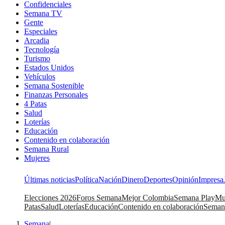
Confidenciales
Semana TV
Gente
Especiales
Arcadia
Tecnología
Turismo
Estados Unidos
Vehículos
Semana Sostenible
Finanzas Personales
4 Patas
Salud
Loterías
Educación
Contenido en colaboración
Semana Rural
Mujeres
Últimas noticias
Política
Nación
Dinero
Deportes
Opinión
Impresa
Elecciones 2026
Foros Semana
Mejor Colombia
Semana Play
Mu
Patas
Salud
Loterías
Educación
Contenido en colaboración
Seman
Semana
|