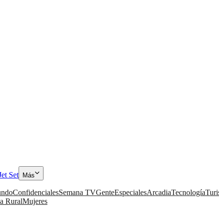
Jet Set
Más
ndo
Confidenciales
Semana TV
Gente
Especiales
Arcadia
Tecnología
Tur
a Rural
Mujeres