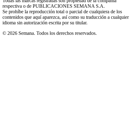
Todas las marcas registradas son propiedad de la compañía
new
respectiva o de PUBLICACIONES SEMANA S.A.
window
Se prohíbe la reproducción total o parcial de cualquiera de los
contenidos que aquí aparezca, así como su traducción a cualquier
idioma sin autorización escrita por su titular.
© 2026 Semana. Todos los derechos reservados.