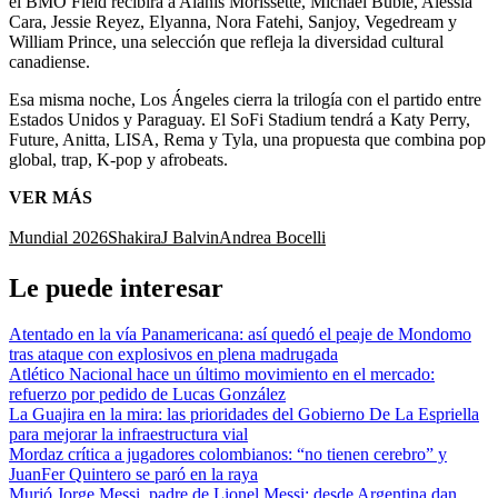
el BMO Field recibirá a Alanis Morissette, Michael Bublé, Alessia
Cara, Jessie Reyez, Elyanna, Nora Fatehi, Sanjoy, Vegedream y
William Prince, una selección que refleja la diversidad cultural
canadiense.
Esa misma noche, Los Ángeles cierra la trilogía con el partido entre
Estados Unidos y Paraguay. El SoFi Stadium tendrá a Katy Perry,
Future, Anitta, LISA, Rema y Tyla, una propuesta que combina pop
global, trap, K-pop y afrobeats.
VER MÁS
Mundial 2026
Shakira
J Balvin
Andrea Bocelli
Le puede interesar
Atentado en la vía Panamericana: así quedó el peaje de Mondomo
tras ataque con explosivos en plena madrugada
Atlético Nacional hace un último movimiento en el mercado:
refuerzo por pedido de Lucas González
La Guajira en la mira: las prioridades del Gobierno De La Espriella
para mejorar la infraestructura vial
Mordaz crítica a jugadores colombianos: “no tienen cerebro” y
JuanFer Quintero se paró en la raya
Murió Jorge Messi, padre de Lionel Messi: desde Argentina dan