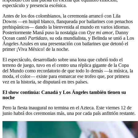
espectáculo y presencia escénica.
Antes de los dos colombianos, la ceremonia arrancó con Lila
Downs —en huipil blanco, flanqueada por bailarines con penachos
prehispánicos— dando la bienvenida al mundo en varios idiomas.
Posteriormente Maná puso la nostalgia con
Oye mi amor
, Danny
Ocean cantó
Partidazo
, su oda mundialista, y Belinda se unió a Los
Ángeles Azules en una presentación con bailarines que detonó el
primer ¡Viva México! de la noche.
El espectáculo, desarrollado sobre una lona que cubrió todo el
terreno de juego, tuvo en el centro una réplica gigante de la Copa
del Mundo como recordatorio de que todo lo demás —la música, la
moda, el color— existe para enmarcar ese trofeo que, por primera
vez en la historia, se disputará en tres países.
El show continúa: Canadá y Los Ángeles también tienen su
noche
Pero la fiesta inaugural no termina en el Azteca. Este viernes 12 de
junio habrá dos ceremonias más, una por cada país anfitrión restante.