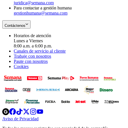
juridica@semana.com
Para contactar a gestión humana
gestionhumana@semana.com
Contáctenos
Horarios de atención
Lunes a Viernes
8:00 a.m. a 6:00 p.m.
Canales de servicio al cliente
Trabaje con nosotros
Paute con nosotros
Cookies
Opens
Opens
Opens
Opens
Opens
in
in
in
in
in
Aviso de Privacidad
Opens
new
new
new
new
new
in
window
window
window
window
window