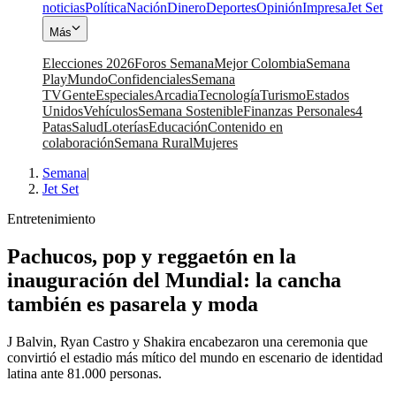
noticias
Política
Nación
Dinero
Deportes
Opinión
Impresa
Jet Set
Más
Elecciones 2026
Foros Semana
Mejor Colombia
Semana
Play
Mundo
Confidenciales
Semana
TV
Gente
Especiales
Arcadia
Tecnología
Turismo
Estados
Unidos
Vehículos
Semana Sostenible
Finanzas Personales
4
Patas
Salud
Loterías
Educación
Contenido en
colaboración
Semana Rural
Mujeres
Semana
|
Jet Set
Entretenimiento
Pachucos, pop y reggaetón en la
inauguración del Mundial: la cancha
también es pasarela y moda
J Balvin, Ryan Castro y Shakira encabezaron una ceremonia que
convirtió el estadio más mítico del mundo en escenario de identidad
latina ante 81.000 personas.