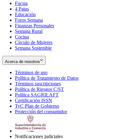
Fucsia
in
Opens
4 Patas
new
in
Educación
window
new
Foros Semana
window
Finanzas Personales
Semana Rural
Cocina
Círculo de Mujeres
Semana Sostenible
Acerca de nosotros
Términos de uso
Opens
Política de Tratamiento de Datos
in
Opens
Términos suscripciones
new
Opens
in
Política de Riesgos C/ST
window
in
Opens
new
Política SAGRILAFT
Opens
new
in
window
Certificación ISSN
Opens
in
window
new
TyC Plan de Gobierno
in
new
Opens
window
Protección del consumidor
new
window
in
Opens
window
new
in
window
new
window
Notificaciones judiciales