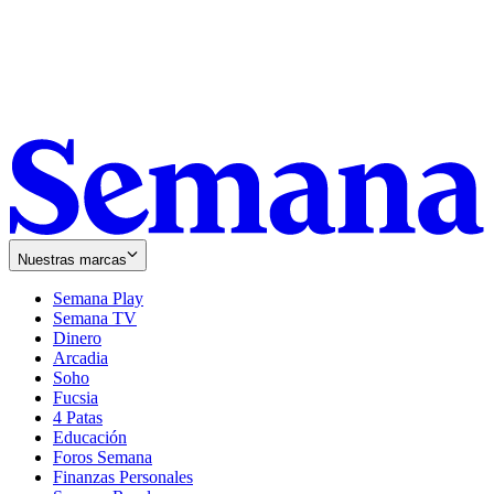
Nuestras marcas
Semana Play
Semana TV
Dinero
Arcadia
Soho
Opens
Fucsia
in
Opens
4 Patas
new
in
Educación
window
new
Foros Semana
window
Finanzas Personales