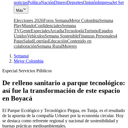
noticias
Política
Nación
Dinero
Deportes
Opinión
Impresa
Jet Set
Más
Elecciones 2026
Foros Semana
Mejor Colombia
Semana
Play
Mundo
Confidenciales
Semana
TV
Gente
Especiales
Arcadia
Tecnología
Turismo
Estados
Unidos
Vehículos
Semana Sostenible
Finanzas Personales
4
Patas
Salud
Loterías
Educación
Contenido en
colaboración
Semana Rural
Mujeres
Semana
|
Mejor Colombia
Especial Servicios Públicos
De relleno sanitario a parque tecnológico:
así fue la transformación de este espacio
en Boyacá
El Parque Ecológico y Tecnológico Pirgua, en Tunja, es el resultado
de la apuesta de la compañía Urbaser por la economía circular. Hoy
se destaca como referente regional y nacional de sostenibilidad y
buenas prácticas medioambientales.