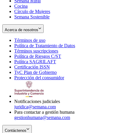
Semana Rural
Cocina
Círculo de Mujeres
Semana Sostenible
Acerca de nosotros
Términos de uso
Opens
Política de Tratamiento de Datos
in
Opens
Términos suscripciones
new
Opens
in
Política de Riesgos C/ST
window
in
Opens
new
Política SAGRILAFT
Opens
new
in
window
Certificación ISSN
Opens
in
window
new
TyC Plan de Gobierno
in
new
Opens
window
Protección del consumidor
new
window
in
Opens
window
new
in
window
new
window
Notificaciones judiciales
juridica@semana.com
Para contactar a gestión humana
gestionhumana@semana.com
Contáctenos