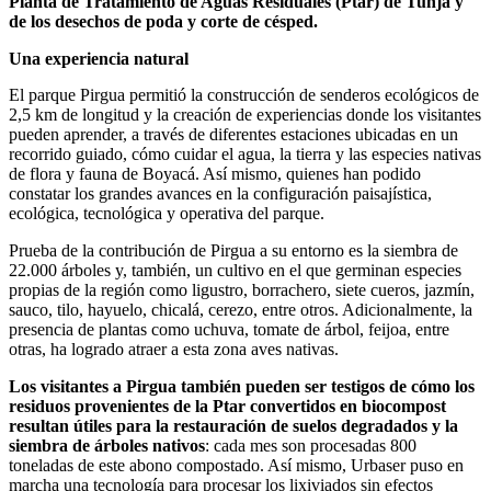
Planta de Tratamiento de Aguas Residuales (Ptar) de Tunja y
de los desechos de poda y corte de césped.
Una experiencia natural
El parque Pirgua permitió la construcción de senderos ecológicos de
2,5 km de longitud y la creación de experiencias donde los visitantes
pueden aprender, a través de diferentes estaciones ubicadas en un
recorrido guiado, cómo cuidar el agua, la tierra y las especies nativas
de flora y fauna de Boyacá. Así mismo, quienes han podido
constatar los grandes avances en la configuración paisajística,
ecológica, tecnológica y operativa del parque.
Prueba de la contribución de Pirgua a su entorno es la siembra de
22.000 árboles y, también, un cultivo en el que germinan especies
propias de la región como ligustro, borrachero, siete cueros, jazmín,
sauco, tilo, hayuelo, chicalá, cerezo, entre otros. Adicionalmente, la
presencia de plantas como uchuva, tomate de árbol, feijoa, entre
otras, ha logrado atraer a esta zona aves nativas.
Los visitantes a Pirgua también pueden ser testigos de cómo los
residuos provenientes de la Ptar convertidos en biocompost
resultan útiles para la restauración de suelos degradados y la
siembra de árboles nativos
: cada mes son procesadas 800
toneladas de este abono compostado. Así mismo, Urbaser puso en
marcha una tecnología para procesar los lixiviados sin efectos