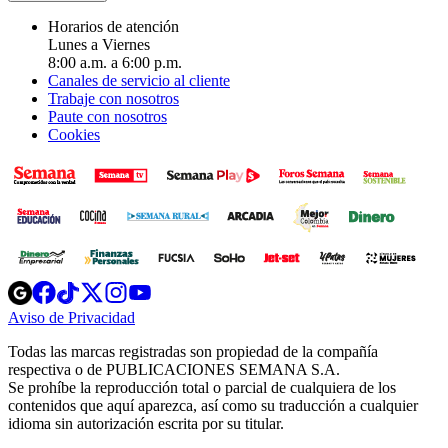
Horarios de atención
Lunes a Viernes
8:00 a.m. a 6:00 p.m.
Canales de servicio al cliente
Trabaje con nosotros
Paute con nosotros
Cookies
Opens
Opens
Opens
Opens
Opens
in
in
in
in
in
Aviso de Privacidad
Opens
new
new
new
new
new
in
window
window
window
window
window
Todas las marcas registradas son propiedad de la compañía
new
respectiva o de PUBLICACIONES SEMANA S.A.
window
Se prohíbe la reproducción total o parcial de cualquiera de los
contenidos que aquí aparezca, así como su traducción a cualquier
idioma sin autorización escrita por su titular.