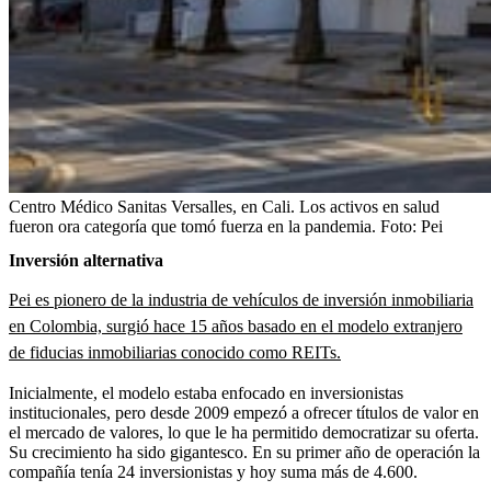
Centro Médico Sanitas Versalles, en Cali. Los activos en salud
fueron ora categoría que tomó fuerza en la pandemia.
Foto:
Pei
Inversión alternativa
Pei es pionero de la industria de vehículos de inversión inmobiliaria
en Colombia, surgió hace 15 años basado en el modelo extranjero
de fiducias inmobiliarias conocido como REITs.
Inicialmente, el modelo estaba enfocado en inversionistas
institucionales, pero desde 2009 empezó a ofrecer títulos de valor en
el mercado de valores, lo que le ha permitido democratizar su oferta.
Su crecimiento ha sido gigantesco. En su primer año de operación la
compañía tenía 24 inversionistas y hoy suma más de 4.600.