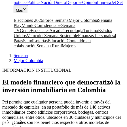
noticias
Política
Nación
Dinero
Deportes
Opinión
Impresa
Jet Set
Más
Elecciones 2026
Foros Semana
Mejor Colombia
Semana
Play
Mundo
Confidenciales
Semana
TV
Gente
Especiales
Arcadia
Tecnología
Turismo
Estados
Unidos
Vehículos
Semana Sostenible
Finanzas Personales
4
Patas
Salud
Loterías
Educación
Contenido en
colaboración
Semana Rural
Mujeres
Semana
|
Mejor Colombia
INFORMACIÓN INSTITUCIONAL
El modelo financiero que democratizó la
inversión inmobiliaria en Colombia
Pei permite que cualquier persona pueda invertir, a través del
mercado de capitales, en su portafolio de más de 148 activos
inmobiliarios como edificios corporativos, bodegas, centros
comerciales, entre otros, ubicados en 30 ciudades y municipios del
país. ¿Cuáles son los beneficios respecto a otros modelos de