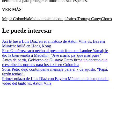
herramienta para proteger el futuro de estas especies.
VER MÁS
Mejor Colombia
Medio ambiente con plásticos
Tortuga Carey
Chocó
Le puede interesar
Así le fue a Luis Díaz en el amistoso de Aston Villa vs. Bayern
Múnich: brilló en Hong Kong
Fico Gutiérrez sacó pecho al presumir foto con Lamine Yamal; le
dio la bienvenida a Medellín: “Ave maría, pa’ qué más pues”
Antes de partir, Gobierno de Gustavo Petro firma un decreto que
reescribe las normas para los taxis en Colombia
Sofía Petro dejó contundente mensaje para el 7 de agosto: “Papá,
razón tenías”
Primer golazo de Luis Díaz con Bayern Múnich en la temporada:
video del tanto vs. Aston Villa