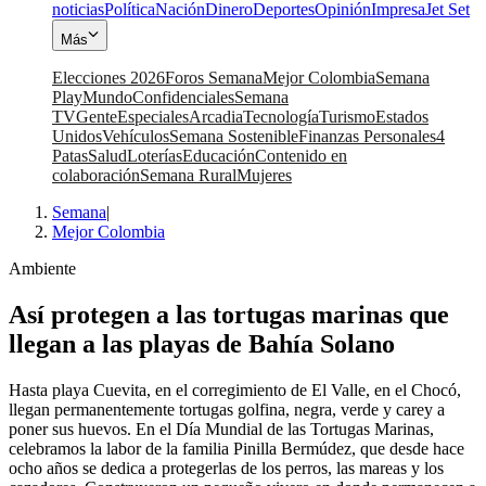
noticias
Política
Nación
Dinero
Deportes
Opinión
Impresa
Jet Set
Más
Elecciones 2026
Foros Semana
Mejor Colombia
Semana
Play
Mundo
Confidenciales
Semana
TV
Gente
Especiales
Arcadia
Tecnología
Turismo
Estados
Unidos
Vehículos
Semana Sostenible
Finanzas Personales
4
Patas
Salud
Loterías
Educación
Contenido en
colaboración
Semana Rural
Mujeres
Semana
|
Mejor Colombia
Ambiente
Así protegen a las tortugas marinas que
llegan a las playas de Bahía Solano
Hasta playa Cuevita, en el corregimiento de El Valle, en el Chocó,
llegan permanentemente tortugas golfina, negra, verde y carey a
poner sus huevos. En el Día Mundial de las Tortugas Marinas,
celebramos la labor de la familia Pinilla Bermúdez, que desde hace
ocho años se dedica a protegerlas de los perros, las mareas y los