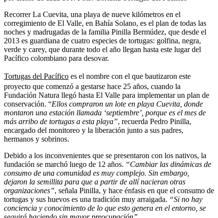
Recorrer La Cuevita, una playa de nueve kilómetros en el
corregimiento de El Valle, en Bahía Solano, es el plan de todas las
noches y madrugadas de la familia Pinilla Bermúdez, que desde el
2013 es guardiana de cuatro especies de tortugas: golfina, negra,
verde y carey, que durante todo el año llegan hasta este lugar del
Pacífico colombiano para desovar.
Tortugas del Pacífico
es el nombre con el que bautizaron este
proyecto que comenzó a gestarse hace 25 años, cuando la
Fundación Natura llegó hasta El Valle para implementar un plan de
conservación. “
Ellos compraron un lote en playa Cuevita, donde
montaron una estación llamada ‘septiembre’, porque es el mes de
más arribo de tortugas a esta playa”
, recuerda Pedro Pinilla,
encargado del monitoreo y la liberación junto a sus padres,
hermanos y sobrinos.
Debido a los inconvenientes que se presentaron con los nativos, la
fundación se marchó luego de 12 años.
“Cambiar las dinámicas de
consumo de una comunidad es muy complejo. Sin embargo,
dejaron la semillita para que a partir de allí nacieran otras
organizaciones”
, señala Pinilla, y hace énfasis en que el consumo de
tortugas y sus huevos es una tradición muy arraigada.
“Si no hay
conciencia y conocimiento de lo que esto genera en el entorno, se
seguirá haciendo sin mayor preocupación”
.