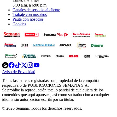
Lunes a Viernes
8:00 a.m. a 6:00 p.m.
Canales de servicio al cliente
Trabaje con nosotros
Paute con nosotros
Cookies
Opens
Opens
Opens
Opens
Opens
in
in
in
in
in
Aviso de Privacidad
Opens
new
new
new
new
new
in
window
window
window
window
window
Todas las marcas registradas son propiedad de la compañía
new
respectiva o de PUBLICACIONES SEMANA S.A.
window
Se prohíbe la reproducción total o parcial de cualquiera de los
contenidos que aquí aparezca, así como su traducción a cualquier
idioma sin autorización escrita por su titular.
© 2026 Semana. Todos los derechos reservados.