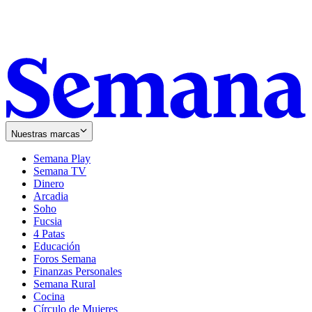
Nuestras marcas
Semana Play
Semana TV
Dinero
Arcadia
Soho
Opens
Fucsia
in
Opens
4 Patas
new
in
Educación
window
new
Foros Semana
window
Finanzas Personales
Semana Rural
Cocina
Círculo de Mujeres