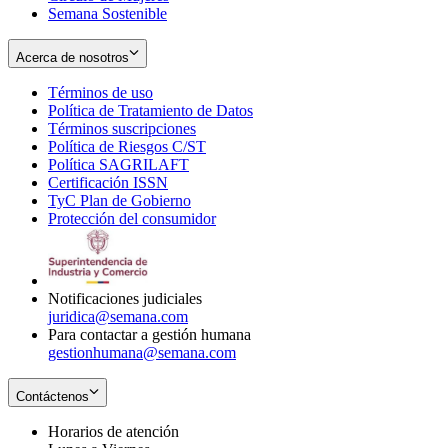
Semana Sostenible
Acerca de nosotros
Términos de uso
Opens
Política de Tratamiento de Datos
in
Opens
Términos suscripciones
new
Opens
in
Política de Riesgos C/ST
window
in
Opens
new
Política SAGRILAFT
Opens
new
in
window
Certificación ISSN
Opens
in
window
new
TyC Plan de Gobierno
in
new
Opens
window
Protección del consumidor
new
window
in
Opens
window
new
in
window
new
window
Notificaciones judiciales
juridica@semana.com
Para contactar a gestión humana
gestionhumana@semana.com
Contáctenos
Horarios de atención