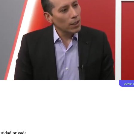
powere
guridad privada