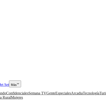
Jet Set
Más
ndo
Confidenciales
Semana TV
Gente
Especiales
Arcadia
Tecnología
Tur
a Rural
Mujeres