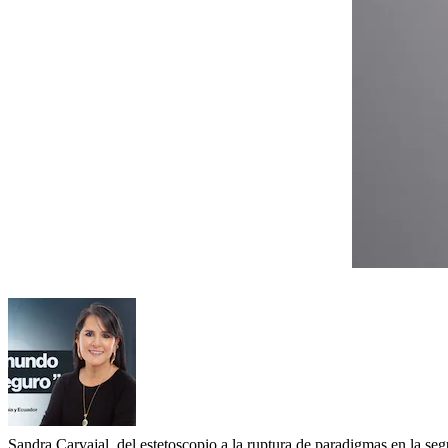
Sandra Carvajal, del estetoscopio a la ruptura de paradigmas en la se