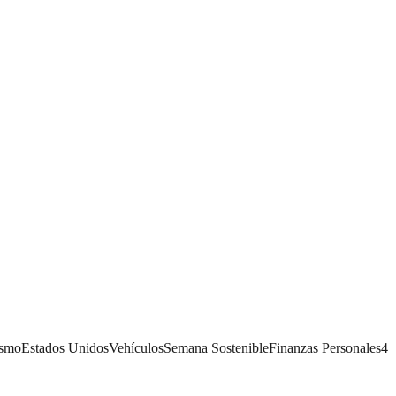
ismo
Estados Unidos
Vehículos
Semana Sostenible
Finanzas Personales
4