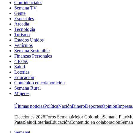
Confidenciales
Semana TV
Gente
Especiales
Arcadia
Tecnología
Turismo
Estados Unidos
Vehículos
Semana Sostenible
Finanzas Personales
4 Patas
Salud
Loterías
Educación
Contenido en colaboración
Semana Rural
Mujeres
Últimas noticias
Política
Nación
Dinero
Deportes
Opinión
Impresa
Elecciones 2026
Foros Semana
Mejor Colombia
Semana Play
Mu
Patas
Salud
Loterías
Educación
Contenido en colaboración
Seman
Semana
|