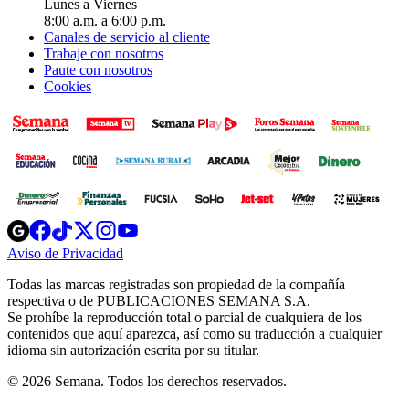
Lunes a Viernes
8:00 a.m. a 6:00 p.m.
Canales de servicio al cliente
Trabaje con nosotros
Paute con nosotros
Cookies
Opens
Opens
Opens
Opens
Opens
in
in
in
in
in
Aviso de Privacidad
Opens
new
new
new
new
new
in
window
window
window
window
window
Todas las marcas registradas son propiedad de la compañía
new
respectiva o de PUBLICACIONES SEMANA S.A.
window
Se prohíbe la reproducción total o parcial de cualquiera de los
contenidos que aquí aparezca, así como su traducción a cualquier
idioma sin autorización escrita por su titular.
© 2026 Semana. Todos los derechos reservados.