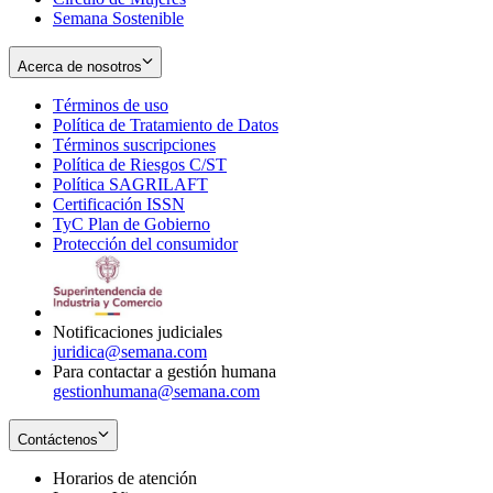
Semana Sostenible
Acerca de nosotros
Términos de uso
Opens
Política de Tratamiento de Datos
in
Opens
Términos suscripciones
new
Opens
in
Política de Riesgos C/ST
window
in
Opens
new
Política SAGRILAFT
Opens
new
in
window
Certificación ISSN
Opens
in
window
new
TyC Plan de Gobierno
in
new
Opens
window
Protección del consumidor
new
window
in
Opens
window
new
in
window
new
window
Notificaciones judiciales
juridica@semana.com
Para contactar a gestión humana
gestionhumana@semana.com
Contáctenos
Horarios de atención