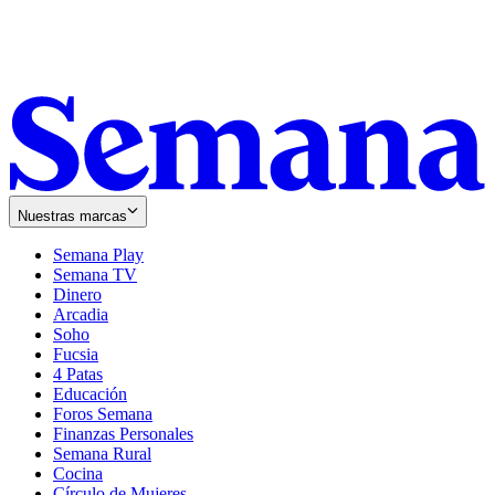
Nuestras marcas
Semana Play
Semana TV
Dinero
Arcadia
Soho
Opens
Fucsia
in
Opens
4 Patas
new
in
Educación
window
new
Foros Semana
window
Finanzas Personales
Semana Rural
Cocina
Círculo de Mujeres