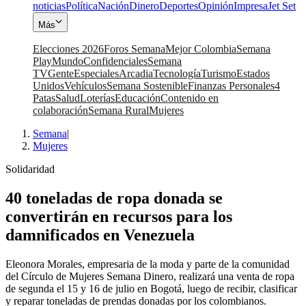
noticias
Política
Nación
Dinero
Deportes
Opinión
Impresa
Jet Set
Más
Elecciones 2026
Foros Semana
Mejor Colombia
Semana
Play
Mundo
Confidenciales
Semana
TV
Gente
Especiales
Arcadia
Tecnología
Turismo
Estados
Unidos
Vehículos
Semana Sostenible
Finanzas Personales
4
Patas
Salud
Loterías
Educación
Contenido en
colaboración
Semana Rural
Mujeres
Semana
|
Mujeres
Solidaridad
40 toneladas de ropa donada se
convertirán en recursos para los
damnificados en Venezuela
Eleonora Morales, empresaria de la moda y parte de la comunidad
del Círculo de Mujeres Semana Dinero, realizará una venta de ropa
de segunda el 15 y 16 de julio en Bogotá, luego de recibir, clasificar
y reparar toneladas de prendas donadas por los colombianos.