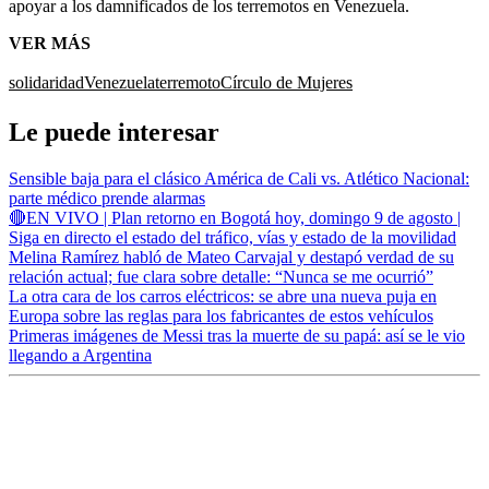
apoyar a los damnificados de los terremotos en Venezuela.
VER MÁS
solidaridad
Venezuela
terremoto
Círculo de Mujeres
Le puede interesar
Sensible baja para el clásico América de Cali vs. Atlético Nacional:
parte médico prende alarmas
🔴EN VIVO | Plan retorno en Bogotá hoy, domingo 9 de agosto |
Siga en directo el estado del tráfico, vías y estado de la movilidad
Melina Ramírez habló de Mateo Carvajal y destapó verdad de su
relación actual; fue clara sobre detalle: “Nunca se me ocurrió”
La otra cara de los carros eléctricos: se abre una nueva puja en
Europa sobre las reglas para los fabricantes de estos vehículos
Primeras imágenes de Messi tras la muerte de su papá: así se le vio
llegando a Argentina