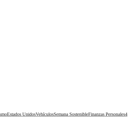
ismo
Estados Unidos
Vehículos
Semana Sostenible
Finanzas Personales
4