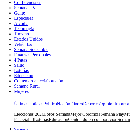
Confidenciales
Semana TV
Gente
Especiales
Arcadia
Tecnología
Turismo
Estados Unidos
Vehículos
Semana Sostenible
Finanzas Personales
4 Patas
Salud
Loterías
Educación
Contenido en colaboración
Semana Rural
Mujeres
Últimas noticias
Política
Nación
Dinero
Deportes
Opinión
Impresa
Elecciones 2026
Foros Semana
Mejor Colombia
Semana Play
Mu
Patas
Salud
Loterías
Educación
Contenido en colaboración
Seman
Semana
|