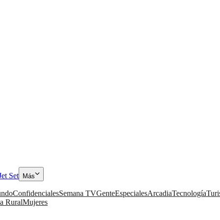
Jet Set
Más
ndo
Confidenciales
Semana TV
Gente
Especiales
Arcadia
Tecnología
Tur
a Rural
Mujeres