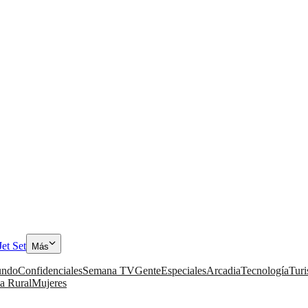
Jet Set
Más
ndo
Confidenciales
Semana TV
Gente
Especiales
Arcadia
Tecnología
Tur
a Rural
Mujeres