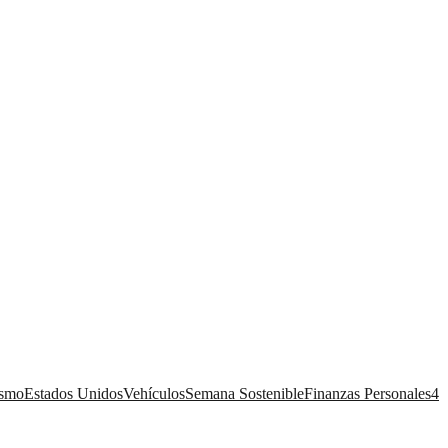
ismo
Estados Unidos
Vehículos
Semana Sostenible
Finanzas Personales
4