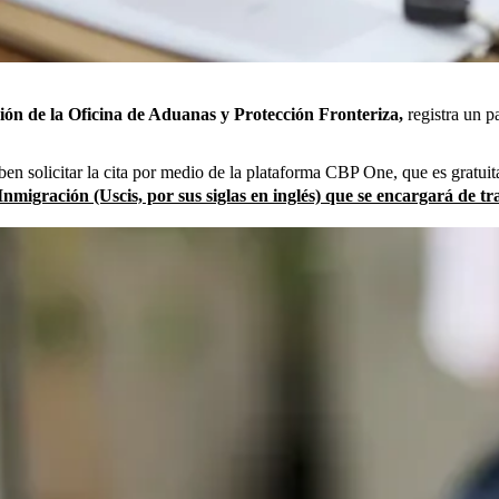
ión de la Oficina de Aduanas y Protección Fronteriza,
registra un p
ben solicitar la cita por medio de la plataforma CBP One, que es gratuit
nmigración (Uscis, por sus siglas en inglés) que se encargará de tra