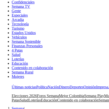
Confidenciales
Semana TV
Gente
Especiales
Arcadia
Tecnología
Turismo
Estados Unidos
Vehículos
Semana Sostenible
Finanzas Personales
4 Patas
Salud
Loterías
Educación
Contenido en colaboración
Semana Rural
Mujeres
Últimas noticias
Política
Nación
Dinero
Deportes
Opinión
Impresa
Elecciones 2026
Foros Semana
Mejor Colombia
Semana Play
Mu
Patas
Salud
Loterías
Educación
Contenido en colaboración
Seman
Semana
|