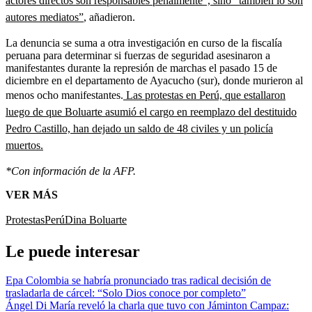
actores directos son responsables penalmente”, sino “también lo son
autores mediatos”
, añadieron.
La denuncia se suma a otra investigación en curso de la fiscalía
peruana para determinar si fuerzas de seguridad asesinaron a
manifestantes durante la represión de marchas el pasado 15 de
diciembre en el departamento de Ayacucho (sur), donde murieron al
menos ocho manifestantes.
Las protestas en Perú, que estallaron
luego de que Boluarte asumió el cargo en reemplazo del destituido
Pedro Castillo, han dejado un saldo de 48 civiles y un policía
muertos.
*Con información de la AFP.
VER MÁS
Protestas
Perú
Dina Boluarte
Le puede interesar
Epa Colombia se habría pronunciado tras radical decisión de
trasladarla de cárcel: “Solo Dios conoce por completo”
Ángel Di María reveló la charla que tuvo con Jáminton Campaz: