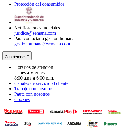
Protección del consumidor
new
window
in
Opens
window
new
in
window
new
window
Notificaciones judiciales
juridica@semana.com
Para contactar a gestión humana
gestionhumana@semana.com
Contáctenos
Horarios de atención
Lunes a Viernes
8:00 a.m. a 6:00 p.m.
Canales de servicio al cliente
Trabaje con nosotros
Paute con nosotros
Cookies