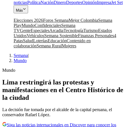
noticias
Política
Nación
Dinero
Deportes
Opinión
Impresa
Jet Set
Más
Elecciones 2026
Foros Semana
Mejor Colombia
Semana
Play
Mundo
Confidenciales
Semana
TV
Gente
Especiales
Arcadia
Tecnología
Turismo
Estados
Unidos
Vehículos
Semana Sostenible
Finanzas Personales
4
Patas
Salud
Loterías
Educación
Contenido en
colaboración
Semana Rural
Mujeres
Semana
|
Mundo
Mundo
Lima restringirá las protestas y
manifestaciones en el Centro Histórico de
la ciudad
La decisión fue tomada por el alcalde de la capital peruana, el
conservador Rafael López.
Siga las noticias internacionales en Discover para conocer los