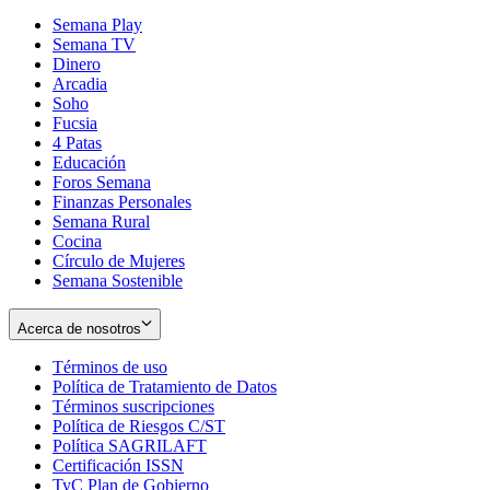
Semana Play
Semana TV
Dinero
Arcadia
Soho
Opens
Fucsia
in
Opens
4 Patas
new
in
Educación
window
new
Foros Semana
window
Finanzas Personales
Semana Rural
Cocina
Círculo de Mujeres
Semana Sostenible
Acerca de nosotros
Términos de uso
Opens
Política de Tratamiento de Datos
in
Opens
Términos suscripciones
new
Opens
in
Política de Riesgos C/ST
window
in
Opens
new
Política SAGRILAFT
Opens
new
in
window
Certificación ISSN
Opens
in
window
new
TyC Plan de Gobierno
in
new
Opens
window