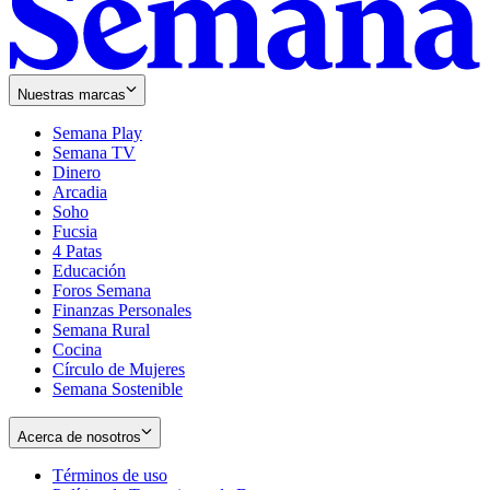
Nuestras marcas
Semana Play
Semana TV
Dinero
Arcadia
Soho
Opens
Fucsia
in
Opens
4 Patas
new
in
Educación
window
new
Foros Semana
window
Finanzas Personales
Semana Rural
Cocina
Círculo de Mujeres
Semana Sostenible
Acerca de nosotros
Términos de uso
Opens