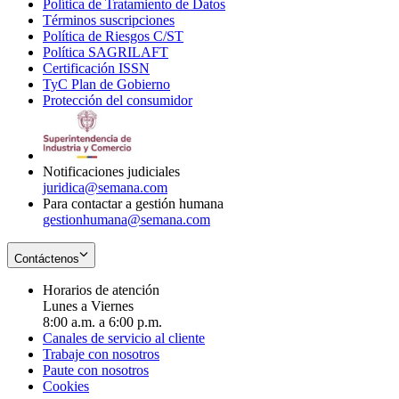
Política de Tratamiento de Datos
in
Opens
Términos suscripciones
new
Opens
in
Política de Riesgos C/ST
window
in
Opens
new
Política SAGRILAFT
Opens
new
in
window
Certificación ISSN
Opens
in
window
new
TyC Plan de Gobierno
in
new
Opens
window
Protección del consumidor
new
window
in
Opens
window
new
in
window
new
window
Notificaciones judiciales
juridica@semana.com
Para contactar a gestión humana
gestionhumana@semana.com
Contáctenos
Horarios de atención
Lunes a Viernes
8:00 a.m. a 6:00 p.m.
Canales de servicio al cliente
Trabaje con nosotros
Paute con nosotros
Cookies