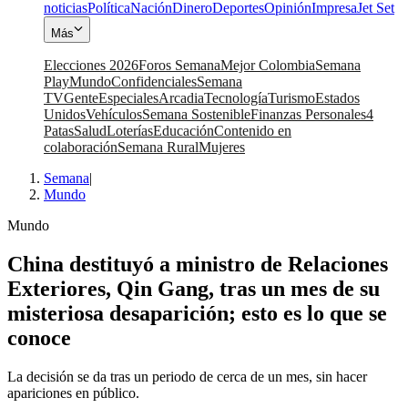
noticias
Política
Nación
Dinero
Deportes
Opinión
Impresa
Jet Set
Más
Elecciones 2026
Foros Semana
Mejor Colombia
Semana
Play
Mundo
Confidenciales
Semana
TV
Gente
Especiales
Arcadia
Tecnología
Turismo
Estados
Unidos
Vehículos
Semana Sostenible
Finanzas Personales
4
Patas
Salud
Loterías
Educación
Contenido en
colaboración
Semana Rural
Mujeres
Semana
|
Mundo
Mundo
China destituyó a ministro de Relaciones
Exteriores, Qin Gang, tras un mes de su
misteriosa desaparición; esto es lo que se
conoce
La decisión se da tras un periodo de cerca de un mes, sin hacer
apariciones en público.