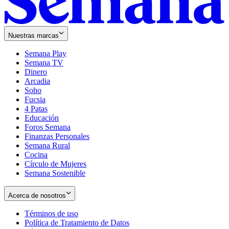
Nuestras marcas
Semana Play
Semana TV
Dinero
Arcadia
Soho
Opens
Fucsia
in
Opens
4 Patas
new
in
Educación
window
new
Foros Semana
window
Finanzas Personales
Semana Rural
Cocina
Círculo de Mujeres
Semana Sostenible
Acerca de nosotros
Términos de uso
Opens
Política de Tratamiento de Datos
in
Opens