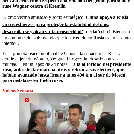
del Gobierno chino respecto a la rebelión del grupo paramilitar
ruso Wagner contra el Kremlin.
“Como vecino amistoso y socio estratégico,
China apoya a Rusia
en sus esfuerzos para proteger la estabilidad del país,
desarrollarse y alcanzar la prosperidad
”,
declaró el ministerio en
un comunicado, subrayando que lo sucedido en Rusia es un “asunto
interno”.
Es la primera reacción oficial de China a la situación en Rusia,
donde el jefe de Wagner, Yevgueni Prigozhin, desafió con sus
milicias —en un lapso de 24 horas—
a la autoridad del presidente
ruso, antes de dar marcha atrás y retirar a sus efectivos, que
habían avanzado hasta llegar a unos 400 km al sur de Moscú,
para instalarse en Bielorrusia.
Videos Semana