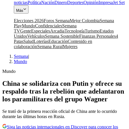
noticias
Política
Nación
Dinero
Deportes
Opinión
Impresa
Jet Set
Más
Elecciones 2026
Foros Semana
Mejor Colombia
Semana
Play
Mundo
Confidenciales
Semana
TV
Gente
Especiales
Arcadia
Tecnología
Turismo
Estados
Unidos
Vehículos
Semana Sostenible
Finanzas Personales
4
Patas
Salud
Loterías
Educación
Contenido en
colaboración
Semana Rural
Mujeres
Semana
|
Mundo
Mundo
China se solidariza con Putin y ofrece su
respaldo tras la rebelión que adelantaron
los paramilitares del grupo Wagner
Se trató de la primera reacción oficial de China ante lo ocurrido
durante las últimas horas en Rusia.
Siga las noticias internacionales en Discover para conocer los