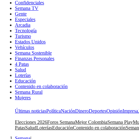
Confidenciales
Semana TV
Gente
Especiales
Arcadia
Tecnología
Turismo
Estados Unidos
Vehículos
Semana Sostenible
Finanzas Personales
4 Patas
Salud
Loterías
Educación
Contenido en colaboración
Semana Rural
Mujeres
Últimas noticias
Política
Nación
Dinero
Deportes
Opinión
Impresa
Elecciones 2026
Foros Semana
Mejor Colombia
Semana Play
Mu
Patas
Salud
Loterías
Educación
Contenido en colaboración
Seman
Semana
|