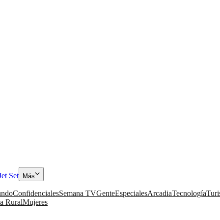
Jet Set
Más
ndo
Confidenciales
Semana TV
Gente
Especiales
Arcadia
Tecnología
Tur
a Rural
Mujeres