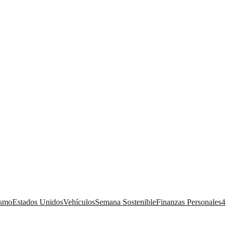
ismo
Estados Unidos
Vehículos
Semana Sostenible
Finanzas Personales
4