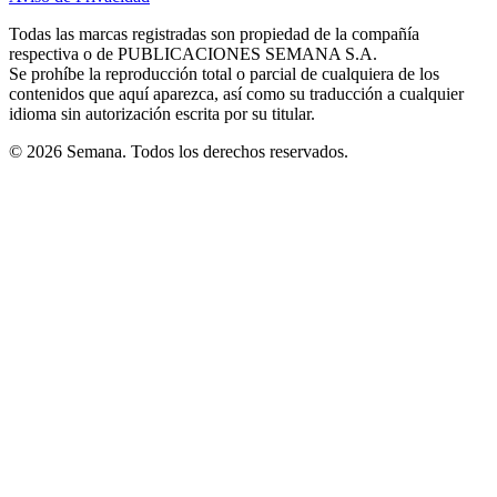
new
new
new
new
new
in
window
window
window
window
window
Todas las marcas registradas son propiedad de la compañía
new
respectiva o de PUBLICACIONES SEMANA S.A.
window
Se prohíbe la reproducción total o parcial de cualquiera de los
contenidos que aquí aparezca, así como su traducción a cualquier
idioma sin autorización escrita por su titular.
© 2026 Semana. Todos los derechos reservados.