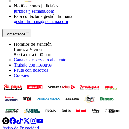
Notificaciones judiciales
juridica@semana.com
Para contactar a gestión humana
gestionhumana@semana.com
Contáctenos
Horarios de atención
Lunes a Viernes
8:00 a.m. a 6:00 p.m.
Canales de servicio al cliente
Trabaje con nosotros
Paute con nosotros
Cookies
Opens
Opens
Opens
Opens
Opens
in
in
in
in
in
Aviso de Privacidad
Opens