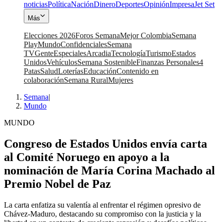
noticias
Política
Nación
Dinero
Deportes
Opinión
Impresa
Jet Set
Más
Elecciones 2026
Foros Semana
Mejor Colombia
Semana
Play
Mundo
Confidenciales
Semana
TV
Gente
Especiales
Arcadia
Tecnología
Turismo
Estados
Unidos
Vehículos
Semana Sostenible
Finanzas Personales
4
Patas
Salud
Loterías
Educación
Contenido en
colaboración
Semana Rural
Mujeres
Semana
|
Mundo
MUNDO
Congreso de Estados Unidos envía carta
al Comité Noruego en apoyo a la
nominación de María Corina Machado al
Premio Nobel de Paz
La carta enfatiza su valentía al enfrentar el régimen opresivo de
Chávez-Maduro, destacando su compromiso con la justicia y la