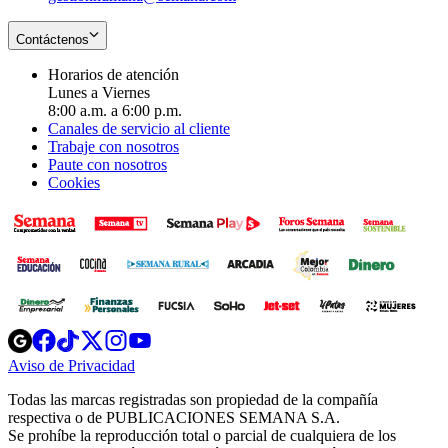
Contáctenos
Horarios de atención
Lunes a Viernes
8:00 a.m. a 6:00 p.m.
Canales de servicio al cliente
Trabaje con nosotros
Paute con nosotros
Cookies
Opens
Opens
Opens
Opens
Opens
in
in
in
in
in
Aviso de Privacidad
Opens
new
new
new
new
new
in
window
window
window
window
window
Todas las marcas registradas son propiedad de la compañía
new
respectiva o de PUBLICACIONES SEMANA S.A.
window
Se prohíbe la reproducción total o parcial de cualquiera de los