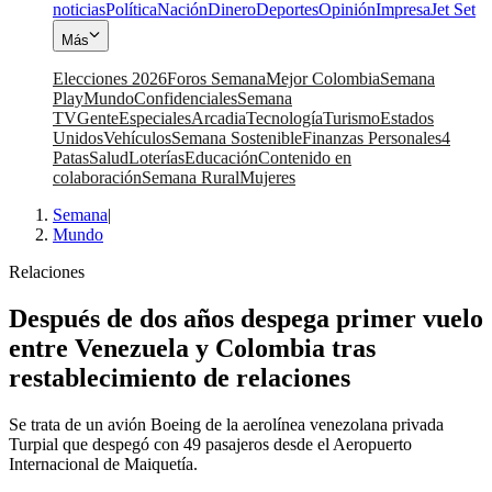
noticias
Política
Nación
Dinero
Deportes
Opinión
Impresa
Jet Set
Más
Elecciones 2026
Foros Semana
Mejor Colombia
Semana
Play
Mundo
Confidenciales
Semana
TV
Gente
Especiales
Arcadia
Tecnología
Turismo
Estados
Unidos
Vehículos
Semana Sostenible
Finanzas Personales
4
Patas
Salud
Loterías
Educación
Contenido en
colaboración
Semana Rural
Mujeres
Semana
|
Mundo
Relaciones
Después de dos años despega primer vuelo
entre Venezuela y Colombia tras
restablecimiento de relaciones
Se trata de un avión Boeing de la aerolínea venezolana privada
Turpial que despegó con 49 pasajeros desde el Aeropuerto
Internacional de Maiquetía.