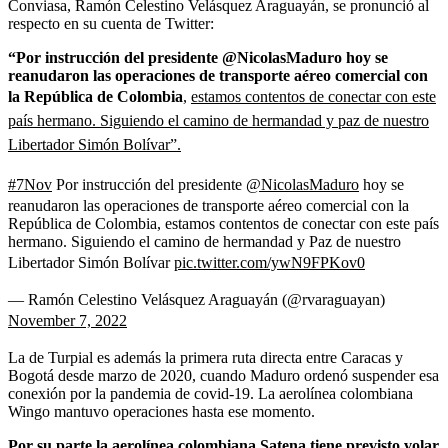
Conviasa, Ramón Celestino Velásquez Araguayán, se pronunció al
respecto en su cuenta de Twitter:
“Por instrucción del presidente @NicolasMaduro hoy se
reanudaron las operaciones de transporte aéreo comercial con
la República de Colombia
,
estamos contentos de conectar con este
país hermano. Siguiendo el camino de hermandad y paz de nuestro
Libertador Simón Bolívar”.
#7Nov
Por instrucción del presidente
@NicolasMaduro
hoy se
reanudaron las operaciones de transporte aéreo comercial con la
República de Colombia, estamos contentos de conectar con este país
hermano. Siguiendo el camino de hermandad y Paz de nuestro
Libertador Simón Bolívar
pic.twitter.com/ywN9FPKov0
— Ramón Celestino Velásquez Araguayán (@rvaraguayan)
November 7, 2022
La de Turpial es además la primera ruta directa entre Caracas y
Bogotá desde marzo de 2020, cuando Maduro ordenó suspender esa
conexión por la pandemia de covid-19.
La aerolínea colombiana
Wingo mantuvo operaciones hasta ese momento.
Por su parte la aerolínea colombiana Satena tiene previsto volar