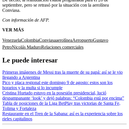
septiembre, pero se retrasó por la situación con la aerolínea
Conviasa.
Con información de AFP.
VER MÁS
Venezuela
Colombia
Conviasa
aerolínea
Aeropuerto
Gustavo
Petro
Nicolás Maduro
Relaciones comerciales
Le puede interesar
Primeras imágenes de Messi tras la muerte de su papá: así se le vio
llegando a Argentina
Pico y placa regional este domingo 9 de agosto: estos son los
horarios y la multa si lo incumple
Cristina Hurtado estuvo en la posesión presidencial, lució
despampanante ‘look’ y dejó palabras: “Colombia está por encima”
Tabla de posiciones de la Liga BetPlay tras victorias de Santa Fe,
Tolima y Fortaleza
Restaurante en el Tren de la Sabana: así es la experiencia sobre los
rieles capitalinos