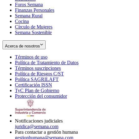
Foros Semana
window
Finanzas Personales
Semana Rural
Cocina
Círculo de Mujeres
Semana Sostenible
Acerca de nosotros
Términos de uso
Opens
Política de Tratamiento de Datos
in
Opens
Términos suscripciones
new
Opens
in
Política de Riesgos C/ST
window
in
Opens
new
Política SAGRILAFT
Opens
new
in
window
Certificación ISSN
Opens
in
window
new
TyC Plan de Gobierno
in
new
Opens
window
Protección del consumidor
new
window
in
Opens
window
new
in
window
new
window
Notificaciones judiciales
juridica@semana.com
Para contactar a gestión humana
gestionhumana@semana.com