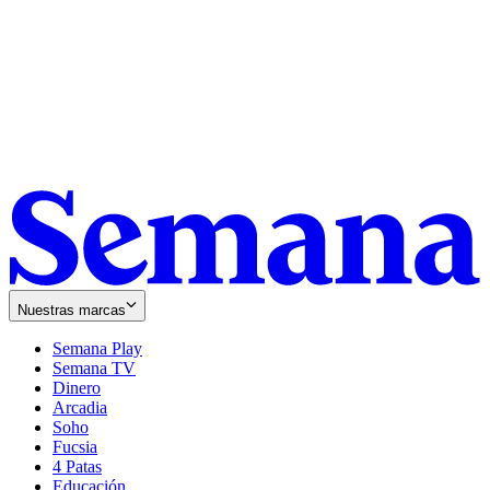
Nuestras marcas
Semana Play
Semana TV
Dinero
Arcadia
Soho
Opens
Fucsia
in
Opens
4 Patas
new
in
Educación
window
new