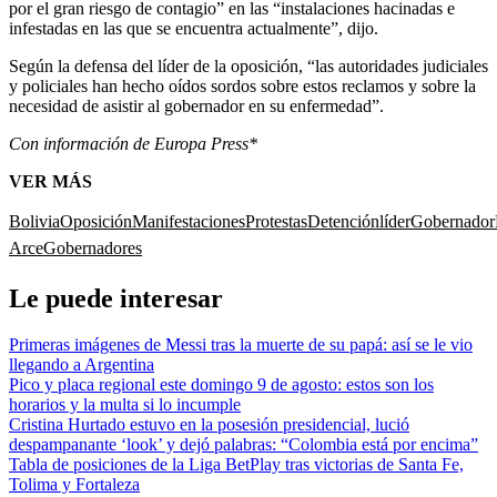
por el gran riesgo de contagio” en las “instalaciones hacinadas e
infestadas en las que se encuentra actualmente”, dijo.
Según la defensa del líder de la oposición, “las autoridades judiciales
y policiales han hecho oídos sordos sobre estos reclamos y sobre la
necesidad de asistir al gobernador en su enfermedad”.
Con información de Europa Press*
VER MÁS
Bolivia
Oposición
Manifestaciones
Protestas
Detención
líder
Gobernador
Arce
Gobernadores
Le puede interesar
Primeras imágenes de Messi tras la muerte de su papá: así se le vio
llegando a Argentina
Pico y placa regional este domingo 9 de agosto: estos son los
horarios y la multa si lo incumple
Cristina Hurtado estuvo en la posesión presidencial, lució
despampanante ‘look’ y dejó palabras: “Colombia está por encima”
Tabla de posiciones de la Liga BetPlay tras victorias de Santa Fe,
Tolima y Fortaleza