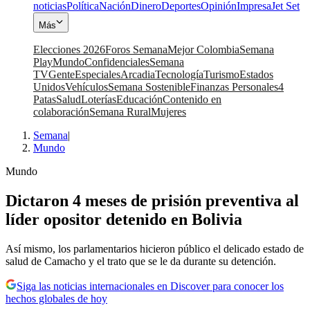
noticias
Política
Nación
Dinero
Deportes
Opinión
Impresa
Jet Set
Más
Elecciones 2026
Foros Semana
Mejor Colombia
Semana
Play
Mundo
Confidenciales
Semana
TV
Gente
Especiales
Arcadia
Tecnología
Turismo
Estados
Unidos
Vehículos
Semana Sostenible
Finanzas Personales
4
Patas
Salud
Loterías
Educación
Contenido en
colaboración
Semana Rural
Mujeres
Semana
|
Mundo
Mundo
Dictaron 4 meses de prisión preventiva al
líder opositor detenido en Bolivia
Así mismo, los parlamentarios hicieron público el delicado estado de
salud de Camacho y el trato que se le da durante su detención.
Siga las noticias internacionales en Discover para conocer los
hechos globales de hoy