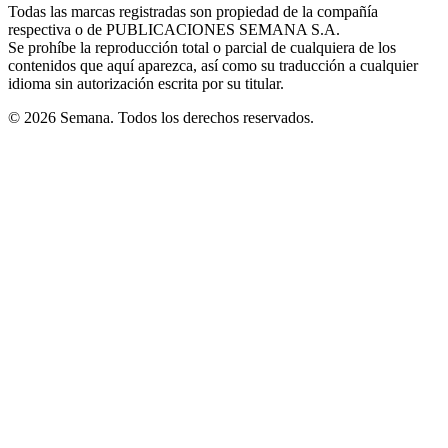
window
window
window
window
window
Todas las marcas registradas son propiedad de la compañía
new
respectiva o de PUBLICACIONES SEMANA S.A.
window
Se prohíbe la reproducción total o parcial de cualquiera de los
contenidos que aquí aparezca, así como su traducción a cualquier
idioma sin autorización escrita por su titular.
© 2026 Semana. Todos los derechos reservados.