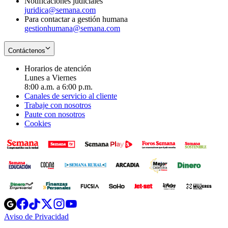
Notificaciones judiciales
juridica@semana.com
Para contactar a gestión humana
gestionhumana@semana.com
Contáctenos
Horarios de atención
Lunes a Viernes
8:00 a.m. a 6:00 p.m.
Canales de servicio al cliente
Trabaje con nosotros
Paute con nosotros
Cookies
Opens
Opens
Opens
Opens
Opens
in
in
in
in
in
Aviso de Privacidad
Opens
new
new
new
new
new
in