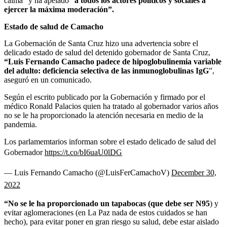
calma” y ha apelado “
a todos los actores políticos y sociales a
ejercer la máxima moderación”.
Estado de salud de Camacho
La Gobernación de Santa Cruz hizo una advertencia sobre el
delicado estado de salud del detenido gobernador de Santa Cruz,
“Luis Fernando Camacho padece de hipoglobulinemia variable
del adulto: deficiencia selectiva de las inmunoglobulinas IgG
”,
aseguró en un comunicado.
Según el escrito publicado por la Gobernación y firmado por el
médico Ronald Palacios quien ha tratado al gobernador varios años
no se le ha proporcionado la atención necesaria en medio de la
pandemia.
Los parlamemtarios informan sobre el estado delicado de salud del
Gobernador
https://t.co/bI6uaU0lDG
— Luis Fernando Camacho (@LuisFerCamachoV)
December 30,
2022
“No se le ha proporcionado un tapabocas (que debe ser N95
) y
evitar aglomeraciones (en La Paz nada de estos cuidados se han
hecho), para evitar poner en gran riesgo su salud, debe estar aislado