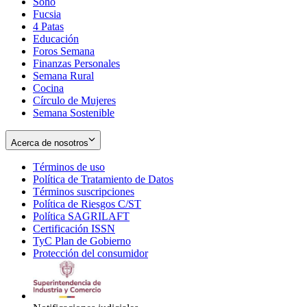
Soho
Opens
Fucsia
in
Opens
4 Patas
new
in
Educación
window
new
Foros Semana
window
Finanzas Personales
Semana Rural
Cocina
Círculo de Mujeres
Semana Sostenible
Acerca de nosotros
Términos de uso
Opens
Política de Tratamiento de Datos
in
Opens
Términos suscripciones
new
Opens
in
Política de Riesgos C/ST
window
in
Opens
new
Política SAGRILAFT
Opens
new
in
window
Certificación ISSN
Opens
in
window
new
TyC Plan de Gobierno
in
new
Opens
window
Protección del consumidor
new
window
in
Opens
window
new
in
window
new
window