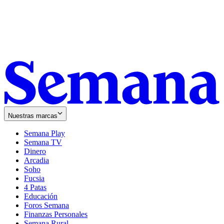
Nuestras marcas
Semana Play
Semana TV
Dinero
Arcadia
Soho
Opens
Fucsia
in
Opens
4 Patas
new
in
Educación
window
new
Foros Semana
window
Finanzas Personales
Semana Rural