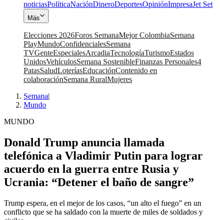
noticias
Política
Nación
Dinero
Deportes
Opinión
Impresa
Jet Set
Más
Elecciones 2026
Foros Semana
Mejor Colombia
Semana
Play
Mundo
Confidenciales
Semana
TV
Gente
Especiales
Arcadia
Tecnología
Turismo
Estados
Unidos
Vehículos
Semana Sostenible
Finanzas Personales
4
Patas
Salud
Loterías
Educación
Contenido en
colaboración
Semana Rural
Mujeres
Semana
|
Mundo
MUNDO
Donald Trump anuncia llamada
telefónica a Vladimir Putin para lograr
acuerdo en la guerra entre Rusia y
Ucrania: “Detener el baño de sangre”
Trump espera, en el mejor de los casos, “un alto el fuego” en un
conflicto que se ha saldado con la muerte de miles de soldados y