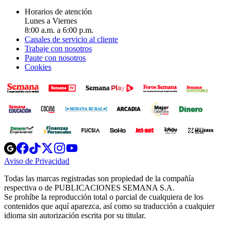
Horarios de atención
Lunes a Viernes
8:00 a.m. a 6:00 p.m.
Canales de servicio al cliente
Trabaje con nosotros
Paute con nosotros
Cookies
Opens
Opens
Opens
Opens
Opens
in
in
in
in
in
Aviso de Privacidad
Opens
new
new
new
new
new
in
window
window
window
window
window
Todas las marcas registradas son propiedad de la compañía
new
respectiva o de PUBLICACIONES SEMANA S.A.
window
Se prohíbe la reproducción total o parcial de cualquiera de los
contenidos que aquí aparezca, así como su traducción a cualquier
idioma sin autorización escrita por su titular.