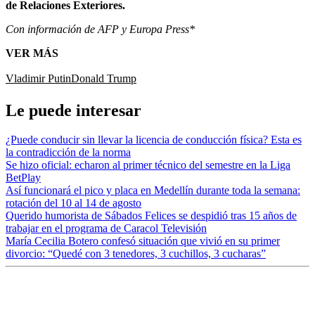
de Relaciones Exteriores.
Con información de AFP y Europa Press*
VER MÁS
Vladimir Putin
Donald Trump
Le puede interesar
¿Puede conducir sin llevar la licencia de conducción física? Esta es
la contradicción de la norma
Se hizo oficial: echaron al primer técnico del semestre en la Liga
BetPlay
Así funcionará el pico y placa en Medellín durante toda la semana:
rotación del 10 al 14 de agosto
Querido humorista de Sábados Felices se despidió tras 15 años de
trabajar en el programa de Caracol Televisión
María Cecilia Botero confesó situación que vivió en su primer
divorcio: “Quedé con 3 tenedores, 3 cuchillos, 3 cucharas”