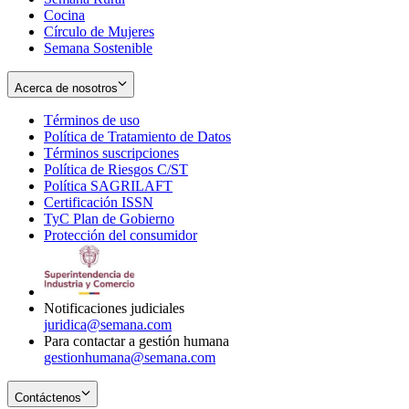
Cocina
Círculo de Mujeres
Semana Sostenible
Acerca de nosotros
Términos de uso
Opens
Política de Tratamiento de Datos
in
Opens
Términos suscripciones
new
Opens
in
Política de Riesgos C/ST
window
in
Opens
new
Política SAGRILAFT
Opens
new
in
window
Certificación ISSN
Opens
in
window
new
TyC Plan de Gobierno
in
new
Opens
window
Protección del consumidor
new
window
in
Opens
window
new
in
window
new
window
Notificaciones judiciales
juridica@semana.com
Para contactar a gestión humana
gestionhumana@semana.com
Contáctenos