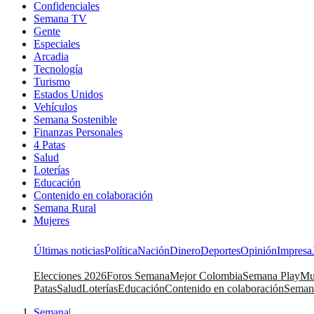
Confidenciales
Semana TV
Gente
Especiales
Arcadia
Tecnología
Turismo
Estados Unidos
Vehículos
Semana Sostenible
Finanzas Personales
4 Patas
Salud
Loterías
Educación
Contenido en colaboración
Semana Rural
Mujeres
Últimas noticias
Política
Nación
Dinero
Deportes
Opinión
Impresa
Elecciones 2026
Foros Semana
Mejor Colombia
Semana Play
Mu
Patas
Salud
Loterías
Educación
Contenido en colaboración
Seman
Semana
|