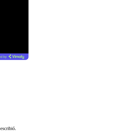
d by
escribió.