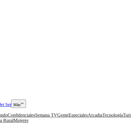
Jet Set
Más
ndo
Confidenciales
Semana TV
Gente
Especiales
Arcadia
Tecnología
Tur
a Rural
Mujeres