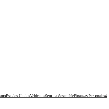
ismo
Estados Unidos
Vehículos
Semana Sostenible
Finanzas Personales
4