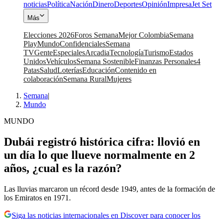
noticias
Política
Nación
Dinero
Deportes
Opinión
Impresa
Jet Set
Más
Elecciones 2026
Foros Semana
Mejor Colombia
Semana
Play
Mundo
Confidenciales
Semana
TV
Gente
Especiales
Arcadia
Tecnología
Turismo
Estados
Unidos
Vehículos
Semana Sostenible
Finanzas Personales
4
Patas
Salud
Loterías
Educación
Contenido en
colaboración
Semana Rural
Mujeres
Semana
|
Mundo
MUNDO
Dubái registró histórica cifra: llovió en
un día lo que llueve normalmente en 2
años, ¿cual es la razón?
Las lluvias marcaron un récord desde 1949, antes de la formación de
los Emiratos en 1971.
Siga las noticias internacionales en Discover para conocer los