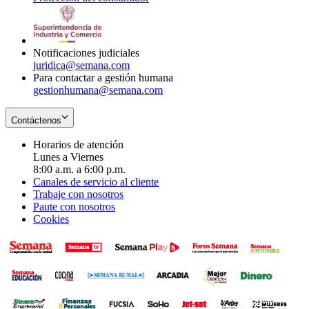
window
new
in
window
new
window
Notificaciones judiciales
juridica@semana.com
Para contactar a gestión humana
gestionhumana@semana.com
Contáctenos
Horarios de atención
Lunes a Viernes
8:00 a.m. a 6:00 p.m.
Canales de servicio al cliente
Trabaje con nosotros
Paute con nosotros
Cookies