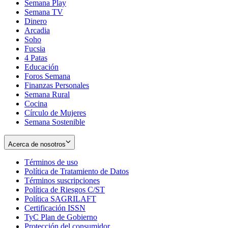
Semana Play
Semana TV
Dinero
Arcadia
Soho
Opens
Fucsia
in
Opens
4 Patas
new
in
Educación
window
new
Foros Semana
window
Finanzas Personales
Semana Rural
Cocina
Círculo de Mujeres
Semana Sostenible
Acerca de nosotros
Términos de uso
Opens
Política de Tratamiento de Datos
in
Opens
Términos suscripciones
new
Opens
in
Política de Riesgos C/ST
window
in
Opens
new
Política SAGRILAFT
Opens
new
in
window
Certificación ISSN
Opens
in
window
new
TyC Plan de Gobierno
in
new
Opens
window
Protección del consumidor
new
window
in
Opens