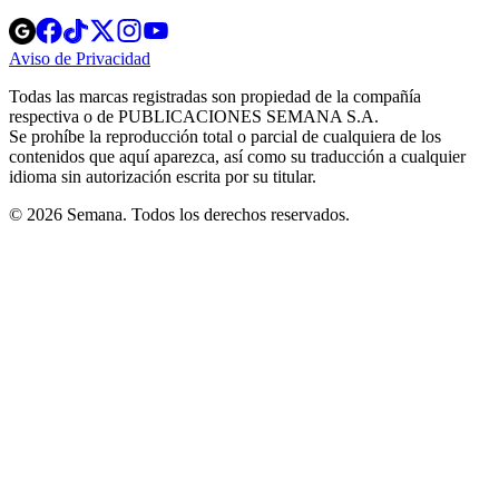
Opens
Opens
Opens
Opens
Opens
in
in
in
in
in
Aviso de Privacidad
Opens
new
new
new
new
new
in
window
window
window
window
window
Todas las marcas registradas son propiedad de la compañía
new
respectiva o de PUBLICACIONES SEMANA S.A.
window
Se prohíbe la reproducción total o parcial de cualquiera de los
contenidos que aquí aparezca, así como su traducción a cualquier
idioma sin autorización escrita por su titular.
© 2026 Semana. Todos los derechos reservados.