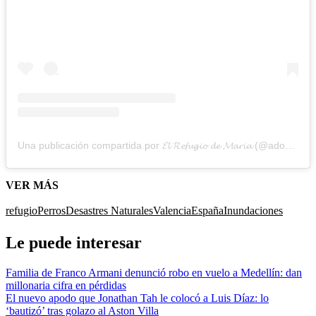
Una publicación compartida por 𝓔𝓵 𝓡𝓮𝓯𝓾𝓰𝓲𝓸 𝓭𝓮 𝓜𝓪𝓻𝓲𝓪 (@adoptavalencia)
VER MÁS
refugio
Perros
Desastres Naturales
Valencia
España
Inundaciones
Le puede interesar
Familia de Franco Armani denunció robo en vuelo a Medellín: dan
millonaria cifra en pérdidas
El nuevo apodo que Jonathan Tah le colocó a Luis Díaz: lo
‘bautizó’ tras golazo al Aston Villa