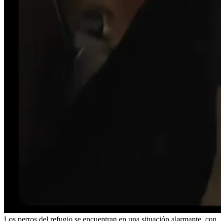
Los perros del refugio se encuentran en una situación alarmante, con