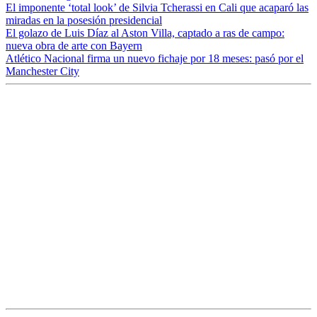
El imponente ‘total look’ de Silvia Tcherassi en Cali que acaparó las
miradas en la posesión presidencial
El golazo de Luis Díaz al Aston Villa, captado a ras de campo:
nueva obra de arte con Bayern
Atlético Nacional firma un nuevo fichaje por 18 meses: pasó por el
Manchester City