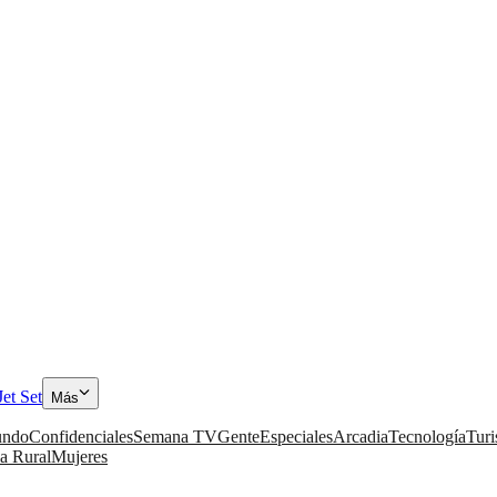
Jet Set
Más
ndo
Confidenciales
Semana TV
Gente
Especiales
Arcadia
Tecnología
Tur
a Rural
Mujeres