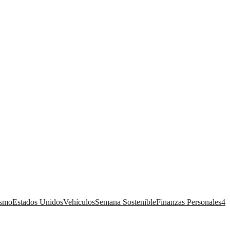
ismo
Estados Unidos
Vehículos
Semana Sostenible
Finanzas Personales
4