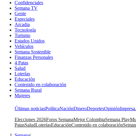
Confidenciales
Semana TV
Gente
Especiales
Arcadia
Tecnología
Turismo
Estados Unidos
Vehículos
Semana Sostenible
Finanzas Personales
4 Patas
Salud
Loterías
Educación
Contenido en colaboración
Semana Rural
Mujeres
Últimas noticias
Política
Nación
Dinero
Deportes
Opinión
Impresa
Elecciones 2026
Foros Semana
Mejor Colombia
Semana Play
Mu
Patas
Salud
Loterías
Educación
Contenido en colaboración
Seman
Semana
|