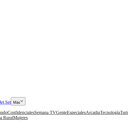
Jet Set
Más
ndo
Confidenciales
Semana TV
Gente
Especiales
Arcadia
Tecnología
Tur
a Rural
Mujeres