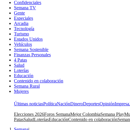
Confidenciales
Semana TV
Gente
Especiales
Arcadia
Tecnología
Turismo
Estados Unidos
Vehículos
Semana Sostenible
Finanzas Personales
4 Patas
Salud
Loterías
Educación
Contenido en colaboración
Semana Rural
Mujeres
Últimas noticias
Política
Nación
Dinero
Deportes
Opinión
Impresa
Elecciones 2026
Foros Semana
Mejor Colombia
Semana Play
Mu
Patas
Salud
Loterías
Educación
Contenido en colaboración
Seman
Semana
|