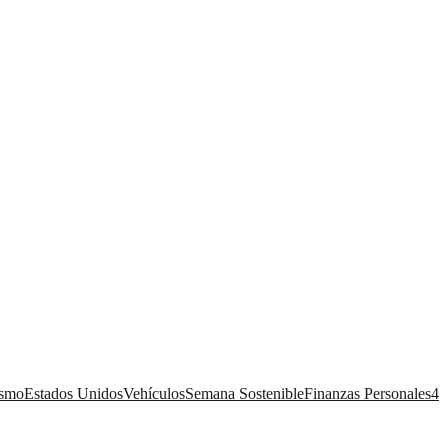
ismo
Estados Unidos
Vehículos
Semana Sostenible
Finanzas Personales
4