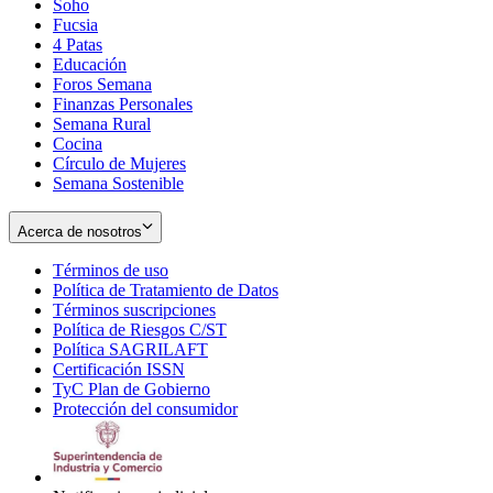
Soho
Opens
Fucsia
in
Opens
4 Patas
new
in
Educación
window
new
Foros Semana
window
Finanzas Personales
Semana Rural
Cocina
Círculo de Mujeres
Semana Sostenible
Acerca de nosotros
Términos de uso
Opens
Política de Tratamiento de Datos
in
Opens
Términos suscripciones
new
Opens
in
Política de Riesgos C/ST
window
in
Opens
new
Política SAGRILAFT
Opens
new
in
window
Certificación ISSN
Opens
in
window
new
TyC Plan de Gobierno
in
new
Opens
window
Protección del consumidor
new
window
in
Opens
window
new
in
window
new
window