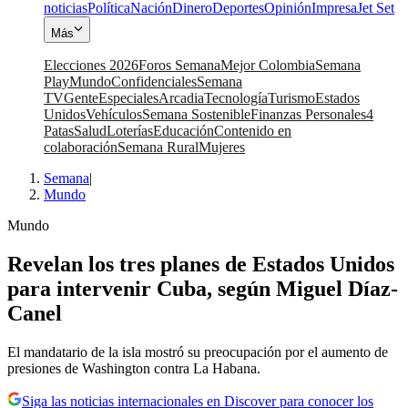
noticias
Política
Nación
Dinero
Deportes
Opinión
Impresa
Jet Set
Más
Elecciones 2026
Foros Semana
Mejor Colombia
Semana
Play
Mundo
Confidenciales
Semana
TV
Gente
Especiales
Arcadia
Tecnología
Turismo
Estados
Unidos
Vehículos
Semana Sostenible
Finanzas Personales
4
Patas
Salud
Loterías
Educación
Contenido en
colaboración
Semana Rural
Mujeres
Semana
|
Mundo
Mundo
Revelan los tres planes de Estados Unidos
para intervenir Cuba, según Miguel Díaz-
Canel
El mandatario de la isla mostró su preocupación por el aumento de
presiones de Washington contra La Habana.
Siga las noticias internacionales en Discover para conocer los