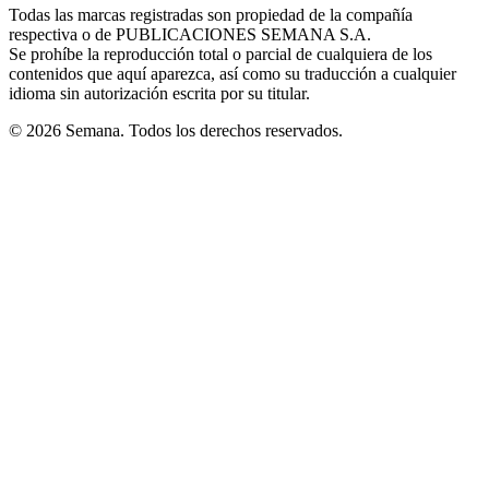
window
window
window
window
window
Todas las marcas registradas son propiedad de la compañía
new
respectiva o de PUBLICACIONES SEMANA S.A.
window
Se prohíbe la reproducción total o parcial de cualquiera de los
contenidos que aquí aparezca, así como su traducción a cualquier
idioma sin autorización escrita por su titular.
© 2026 Semana. Todos los derechos reservados.