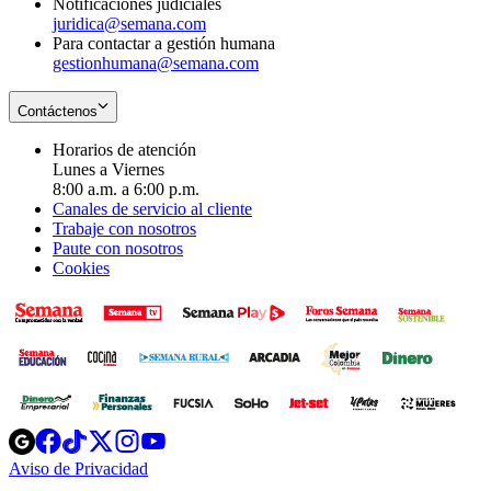
Notificaciones judiciales
juridica@semana.com
Para contactar a gestión humana
gestionhumana@semana.com
Contáctenos
Horarios de atención
Lunes a Viernes
8:00 a.m. a 6:00 p.m.
Canales de servicio al cliente
Trabaje con nosotros
Paute con nosotros
Cookies
Opens
Opens
Opens
Opens
Opens
in
in
in
in
in
Aviso de Privacidad
Opens
new
new
new
new
new
in