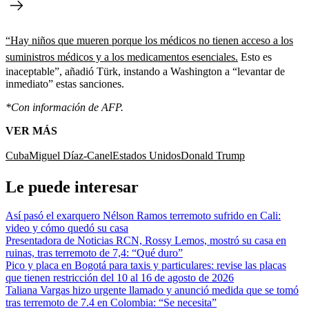
“Hay niños que mueren porque los médicos no tienen acceso a los
suministros médicos y a los medicamentos esenciales.
Esto es
inaceptable”, añadió Türk, instando a Washington a “levantar de
inmediato” estas sanciones.
*Con información de AFP.
VER MÁS
Cuba
Miguel Díaz-Canel
Estados Unidos
Donald Trump
Le puede interesar
Así pasó el exarquero Nélson Ramos terremoto sufrido en Cali:
video y cómo quedó su casa
Presentadora de Noticias RCN, Rossy Lemos, mostró su casa en
ruinas, tras terremoto de 7,4: “Qué duro”
Pico y placa en Bogotá para taxis y particulares: revise las placas
que tienen restricción del 10 al 16 de agosto de 2026
Taliana Vargas hizo urgente llamado y anunció medida que se tomó
tras terremoto de 7.4 en Colombia: “Se necesita”