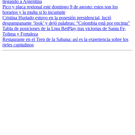
llegando a Argentina
Pico y placa regional este domingo 9 de agosto: estos son los
horarios y la multa si lo incumple
Cristina Hurtado estuvo en la posesión presidencial, lució
despampanante ‘look’ y dejó palabras: “Colombia está por encima”
Tabla de posiciones de la Liga BetPlay tras victorias de Santa Fe,
Tolima y Fortaleza
Restaurante en el Tren de la Sabana: así es la experiencia sobre los
rieles capitalinos