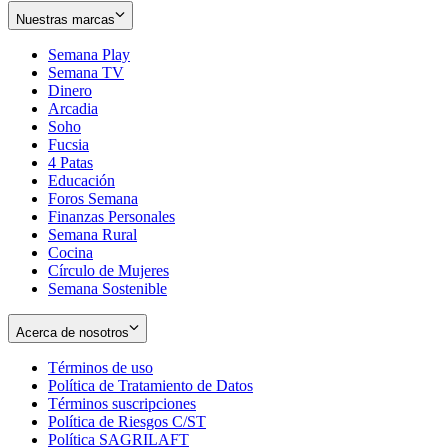
Nuestras marcas
Semana Play
Semana TV
Dinero
Arcadia
Soho
Opens
Fucsia
in
Opens
4 Patas
new
in
Educación
window
new
Foros Semana
window
Finanzas Personales
Semana Rural
Cocina
Círculo de Mujeres
Semana Sostenible
Acerca de nosotros
Términos de uso
Opens
Política de Tratamiento de Datos
in
Opens
Términos suscripciones
new
Opens
in
Política de Riesgos C/ST
window
in
Opens
new
Política SAGRILAFT
Opens
new
in
window