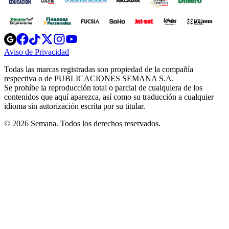
Opens
Opens
Opens
Opens
Opens
in
in
in
in
in
Aviso de Privacidad
Opens
new
new
new
new
new
in
window
window
window
window
window
Todas las marcas registradas son propiedad de la compañía
new
respectiva o de PUBLICACIONES SEMANA S.A.
window
Se prohíbe la reproducción total o parcial de cualquiera de los
contenidos que aquí aparezca, así como su traducción a cualquier
idioma sin autorización escrita por su titular.
© 2026 Semana. Todos los derechos reservados.