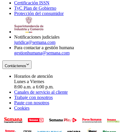
Certificación ISSN
Opens
in
window
new
TyC Plan de Gobierno
in
new
Opens
window
Protección del consumidor
new
window
in
Opens
window
new
in
window
new
window
Notificaciones judiciales
juridica@semana.com
Para contactar a gestión humana
gestionhumana@semana.com
Contáctenos
Horarios de atención
Lunes a Viernes
8:00 a.m. a 6:00 p.m.
Canales de servicio al cliente
Trabaje con nosotros
Paute con nosotros
Cookies