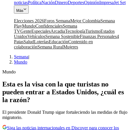
noticias
Política
Nación
Dinero
Deportes
Opinión
Impresa
Jet Set
Más
Elecciones 2026
Foros Semana
Mejor Colombia
Semana
Play
Mundo
Confidenciales
Semana
TV
Gente
Especiales
Arcadia
Tecnología
Turismo
Estados
Unidos
Vehículos
Semana Sostenible
Finanzas Personales
4
Patas
Salud
Loterías
Educación
Contenido en
colaboración
Semana Rural
Mujeres
Semana
|
Mundo
Mundo
Esta es la visa con la que turistas no
pueden entrar a Estados Unidos, ¿cuál es
la razón?
El presidente Donald Trump sigue fortaleciendo las medidas de flujo
migratorio.
Siga las noticias internacionales en Discover para conocer los