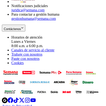
Notificaciones judiciales
juridica@semana.com
Para contactar a gestión humana
gestionhumana@semana.com
Contáctenos
Horarios de atención
Lunes a Viernes
8:00 a.m. a 6:00 p.m.
Canales de servicio al cliente
Trabaje con nosotros
Paute con nosotros
Cookies
Opens
Opens
Opens
Opens
Opens
in
in
in
in
in