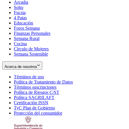
Arcadia
Soho
Opens
Fucsia
in
Opens
4 Patas
new
in
Educación
window
new
Foros Semana
window
Finanzas Personales
Semana Rural
Cocina
Círculo de Mujeres
Semana Sostenible
Acerca de nosotros
Términos de uso
Opens
Política de Tratamiento de Datos
in
Opens
Términos suscripciones
new
Opens
in
Política de Riesgos C/ST
window
in
Opens
new
Política SAGRILAFT
Opens
new
in
window
Certificación ISSN
Opens
in
window
new
TyC Plan de Gobierno
in
new
Opens
window
Protección del consumidor
new
window
in
Opens
window
new
in
window
new
window