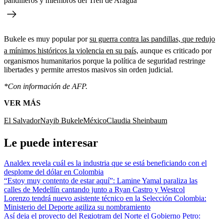
pandilleros y miembros del Tren de Aragua
Bukele es muy popular por
su guerra contra las pandillas, que redujo
a mínimos históricos la violencia en su país,
aunque es criticado por
organismos humanitarios porque la política de seguridad restringe
libertades y permite arrestos masivos sin orden judicial.
*Con información de AFP.
VER MÁS
El Salvador
Nayib Bukele
México
Claudia Sheinbaum
Le puede interesar
Analdex revela cuál es la industria que se está beneficiando con el
desplome del dólar en Colombia
“Estoy muy contento de estar aquí”: Lamine Yamal paraliza las
calles de Medellín cantando junto a Ryan Castro y Westcol
Lorenzo tendrá nuevo asistente técnico en la Selección Colombia:
Ministerio del Deporte agiliza su nombramiento
Así deja el proyecto del Regiotram del Norte el Gobierno Petro: