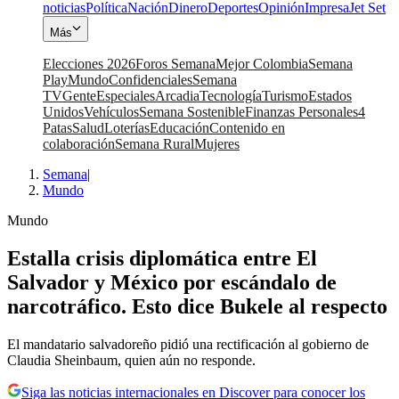
noticias
Política
Nación
Dinero
Deportes
Opinión
Impresa
Jet Set
Más
Elecciones 2026
Foros Semana
Mejor Colombia
Semana
Play
Mundo
Confidenciales
Semana
TV
Gente
Especiales
Arcadia
Tecnología
Turismo
Estados
Unidos
Vehículos
Semana Sostenible
Finanzas Personales
4
Patas
Salud
Loterías
Educación
Contenido en
colaboración
Semana Rural
Mujeres
Semana
|
Mundo
Mundo
Estalla crisis diplomática entre El
Salvador y México por escándalo de
narcotráfico. Esto dice Bukele al respecto
El mandatario salvadoreño pidió una rectificación al gobierno de
Claudia Sheinbaum, quien aún no responde.
Siga las noticias internacionales en Discover para conocer los