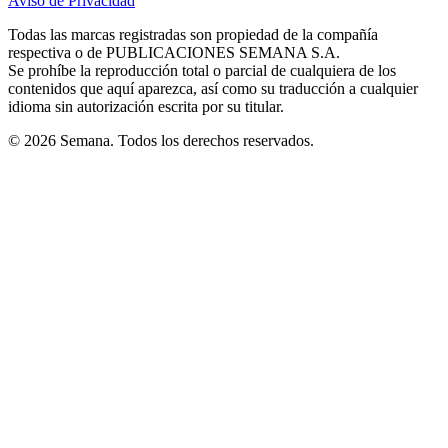
Aviso de Privacidad
Opens
new
new
new
new
new
in
window
window
window
window
window
Todas las marcas registradas son propiedad de la compañía
new
respectiva o de PUBLICACIONES SEMANA S.A.
window
Se prohíbe la reproducción total o parcial de cualquiera de los
contenidos que aquí aparezca, así como su traducción a cualquier
idioma sin autorización escrita por su titular.
© 2026 Semana. Todos los derechos reservados.