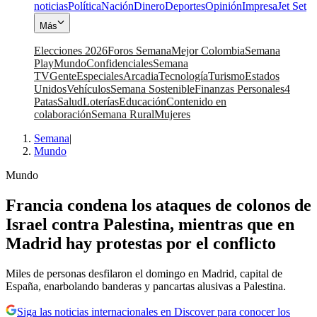
noticias
Política
Nación
Dinero
Deportes
Opinión
Impresa
Jet Set
Más
Elecciones 2026
Foros Semana
Mejor Colombia
Semana
Play
Mundo
Confidenciales
Semana
TV
Gente
Especiales
Arcadia
Tecnología
Turismo
Estados
Unidos
Vehículos
Semana Sostenible
Finanzas Personales
4
Patas
Salud
Loterías
Educación
Contenido en
colaboración
Semana Rural
Mujeres
Semana
|
Mundo
Mundo
Francia condena los ataques de colonos de
Israel contra Palestina, mientras que en
Madrid hay protestas por el conflicto
Miles de personas desfilaron el domingo en Madrid, capital de
España, enarbolando banderas y pancartas alusivas a Palestina.
Siga las noticias internacionales en Discover para conocer los