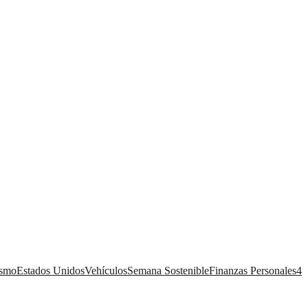
ismo
Estados Unidos
Vehículos
Semana Sostenible
Finanzas Personales
4