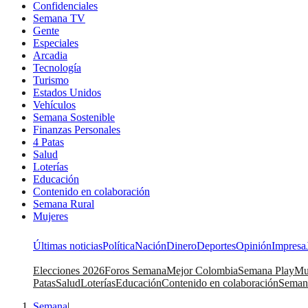
Confidenciales
Semana TV
Gente
Especiales
Arcadia
Tecnología
Turismo
Estados Unidos
Vehículos
Semana Sostenible
Finanzas Personales
4 Patas
Salud
Loterías
Educación
Contenido en colaboración
Semana Rural
Mujeres
Últimas noticias
Política
Nación
Dinero
Deportes
Opinión
Impresa
Elecciones 2026
Foros Semana
Mejor Colombia
Semana Play
Mu
Patas
Salud
Loterías
Educación
Contenido en colaboración
Seman
Semana
|