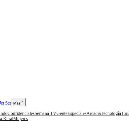
Jet Set
Más
ndo
Confidenciales
Semana TV
Gente
Especiales
Arcadia
Tecnología
Tur
a Rural
Mujeres