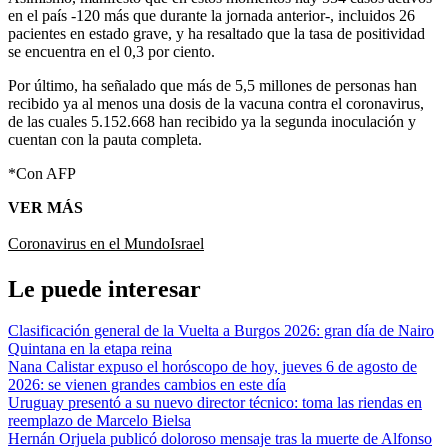
en el país -120 más que durante la jornada anterior-, incluidos 26
pacientes en estado grave, y ha resaltado que la tasa de positividad
se encuentra en el 0,3 por ciento.
Por último, ha señalado que más de 5,5 millones de personas han
recibido ya al menos una dosis de la vacuna contra el coronavirus,
de las cuales 5.152.668 han recibido ya la segunda inoculación y
cuentan con la pauta completa.
*Con AFP
VER MÁS
Coronavirus en el Mundo
Israel
Le puede interesar
Clasificación general de la Vuelta a Burgos 2026: gran día de Nairo
Quintana en la etapa reina
Nana Calistar expuso el horóscopo de hoy, jueves 6 de agosto de
2026: se vienen grandes cambios en este día
Uruguay presentó a su nuevo director técnico: toma las riendas en
reemplazo de Marcelo Bielsa
Hernán Orjuela publicó doloroso mensaje tras la muerte de Alfonso