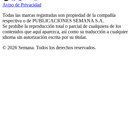
in
in
in
in
in
Aviso de Privacidad
Opens
new
new
new
new
new
in
window
window
window
window
window
Todas las marcas registradas son propiedad de la compañía
new
respectiva o de PUBLICACIONES SEMANA S.A.
window
Se prohíbe la reproducción total o parcial de cualquiera de los
contenidos que aquí aparezca, así como su traducción a cualquier
idioma sin autorización escrita por su titular.
© 2026 Semana. Todos los derechos reservados.