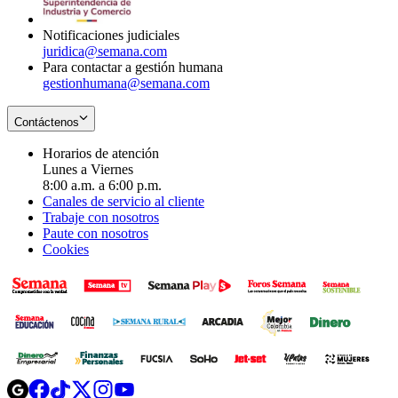
window
Notificaciones judiciales
juridica@semana.com
Para contactar a gestión humana
gestionhumana@semana.com
Contáctenos
Horarios de atención
Lunes a Viernes
8:00 a.m. a 6:00 p.m.
Canales de servicio al cliente
Trabaje con nosotros
Paute con nosotros
Cookies
Opens
Opens
Opens
Opens
Opens