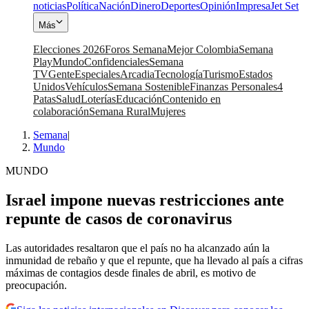
noticias
Política
Nación
Dinero
Deportes
Opinión
Impresa
Jet Set
Más
Elecciones 2026
Foros Semana
Mejor Colombia
Semana
Play
Mundo
Confidenciales
Semana
TV
Gente
Especiales
Arcadia
Tecnología
Turismo
Estados
Unidos
Vehículos
Semana Sostenible
Finanzas Personales
4
Patas
Salud
Loterías
Educación
Contenido en
colaboración
Semana Rural
Mujeres
Semana
|
Mundo
MUNDO
Israel impone nuevas restricciones ante
repunte de casos de coronavirus
Las autoridades resaltaron que el país no ha alcanzado aún la
inmunidad de rebaño y que el repunte, que ha llevado al país a cifras
máximas de contagios desde finales de abril, es motivo de
preocupación.