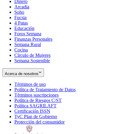
Dinero
Arcadia
Soho
Opens
Fucsia
in
Opens
4 Patas
new
in
Educación
window
new
Foros Semana
window
Finanzas Personales
Semana Rural
Cocina
Círculo de Mujeres
Semana Sostenible
Acerca de nosotros
Términos de uso
Opens
Política de Tratamiento de Datos
in
Opens
Términos suscripciones
new
Opens
in
Política de Riesgos C/ST
window
in
Opens
new
Política SAGRILAFT
Opens
new
in
window
Certificación ISSN
Opens
in
window
new
TyC Plan de Gobierno
in
new
Opens
window
Protección del consumidor
new
window
in
Opens
window
new
in
window
new