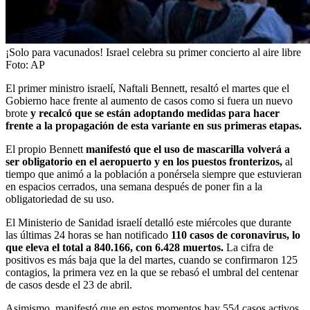
¡Solo para vacunados! Israel celebra su primer concierto al aire libre
Foto:
AP
El primer ministro israelí, Naftali Bennett, resaltó el martes que el
Gobierno hace frente al aumento de casos como si fuera un nuevo
brote
y recalcó que se están adoptando medidas para hacer
frente a la propagación de esta variante en sus primeras etapas.
El propio Bennett
manifestó que el uso de mascarilla volverá a
ser obligatorio en el aeropuerto y en los puestos fronterizos,
al
tiempo que animó a la población a ponérsela siempre que estuvieran
en espacios cerrados, una semana después de poner fin a la
obligatoriedad de su uso.
El Ministerio de Sanidad israelí detalló este miércoles que durante
las últimas 24 horas se han notificado
110 casos de coronavirus, lo
que eleva el total a 840.166, con 6.428 muertos.
La cifra de
positivos es más baja que la del martes, cuando se confirmaron 125
contagios, la primera vez en la que se rebasó el umbral del centenar
de casos desde el 23 de abril.
Asimismo, manifestó que en estos momentos hay 554 casos activos