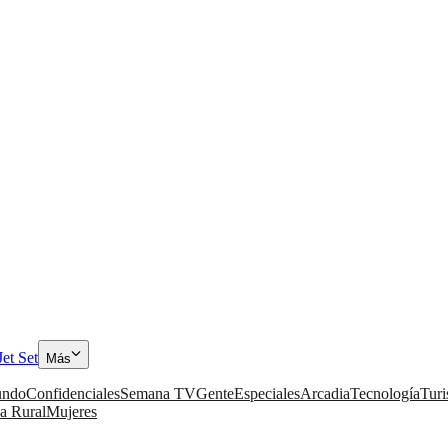
Jet Set
Más
ndo
Confidenciales
Semana TV
Gente
Especiales
Arcadia
Tecnología
Tur
a Rural
Mujeres