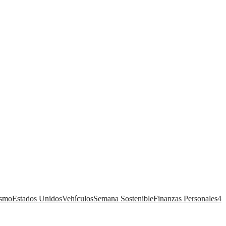
ismo
Estados Unidos
Vehículos
Semana Sostenible
Finanzas Personales
4