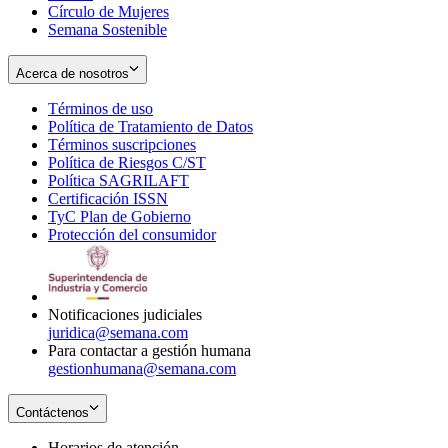
Círculo de Mujeres
Semana Sostenible
Acerca de nosotros
Términos de uso
Opens
Política de Tratamiento de Datos
in
Opens
Términos suscripciones
new
Opens
in
Política de Riesgos C/ST
window
in
Opens
new
Política SAGRILAFT
Opens
new
in
window
Certificación ISSN
Opens
in
window
new
TyC Plan de Gobierno
in
new
Opens
window
Protección del consumidor
new
window
in
Opens
window
new
in
window
new
window
Notificaciones judiciales
juridica@semana.com
Para contactar a gestión humana
gestionhumana@semana.com
Contáctenos
Horarios de atención