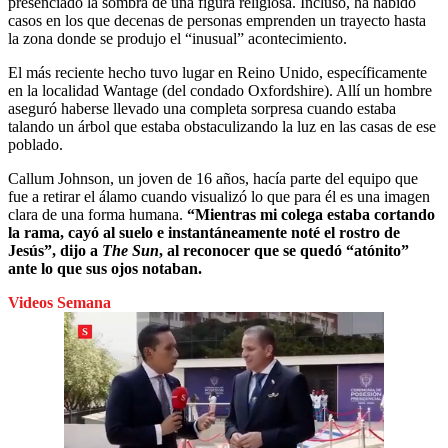
presenciado la sombra de una figura religiosa. Incluso, ha habido
casos en los que decenas de personas emprenden un trayecto hasta
la zona donde se produjo el “inusual” acontecimiento.
El más reciente hecho tuvo lugar en Reino Unido, específicamente
en la localidad Wantage (del condado Oxfordshire). Allí un hombre
aseguró haberse llevado una completa sorpresa cuando estaba
talando un árbol que estaba obstaculizando la luz en las casas de ese
poblado.
Callum Johnson, un joven de 16 años, hacía parte del equipo que
fue a retirar el álamo cuando visualizó lo que para él es una imagen
clara de una forma humana.
“Mientras mi colega estaba cortando
la rama, cayó al suelo e instantáneamente noté el rostro de
Jesús”, dijo a
The Sun
, al reconocer que se quedó “atónito”
ante lo que sus ojos notaban.
Videos Semana