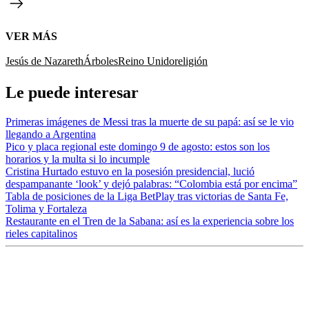
VER MÁS
Jesús de Nazareth
Árboles
Reino Unido
religión
Le puede interesar
Primeras imágenes de Messi tras la muerte de su papá: así se le vio
llegando a Argentina
Pico y placa regional este domingo 9 de agosto: estos son los
horarios y la multa si lo incumple
Cristina Hurtado estuvo en la posesión presidencial, lució
despampanante ‘look’ y dejó palabras: “Colombia está por encima”
Tabla de posiciones de la Liga BetPlay tras victorias de Santa Fe,
Tolima y Fortaleza
Restaurante en el Tren de la Sabana: así es la experiencia sobre los
rieles capitalinos