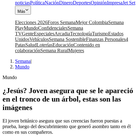
noticias
Política
Nación
Dinero
Deportes
Opinión
Impresa
Jet Set
Más
Elecciones 2026
Foros Semana
Mejor Colombia
Semana
Play
Mundo
Confidenciales
Semana
TV
Gente
Especiales
Arcadia
Tecnología
Turismo
Estados
Unidos
Vehículos
Semana Sostenible
Finanzas Personales
4
Patas
Salud
Loterías
Educación
Contenido en
colaboración
Semana Rural
Mujeres
Semana
|
Mundo
Mundo
¿Jesús? Joven asegura que se le apareció
en el tronco de un árbol, estas son las
imágenes
El joven británico asegura que sus creencias fueron puestas a
prueba, luego del descubrimiento que generó asombro tanto en él
como en sus compañeros.