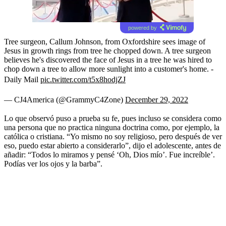
powered by
Tree surgeon, Callum Johnson, from Oxfordshire sees image of
Jesus in growth rings from tree he chopped down. A tree surgeon
believes he's discovered the face of Jesus in a tree he was hired to
chop down a tree to allow more sunlight into a customer's home. -
Daily Mail
pic.twitter.com/t5x8hodjZJ
— CJ4America (@GrammyC4Zone)
December 29, 2022
Lo que observó puso a prueba su fe, pues incluso se considera como
una persona que no practica ninguna doctrina como, por ejemplo, la
católica o cristiana. “Yo mismo no soy religioso, pero después de ver
eso, puedo estar abierto a considerarlo”, dijo el adolescente, antes de
añadir: “Todos lo miramos y pensé ‘Oh, Dios mío’. Fue increíble’.
Podías ver los ojos y la barba”.