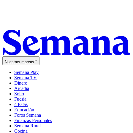
Nuestras marcas
Semana Play
Semana TV
Dinero
Arcadia
Soho
Opens
Fucsia
in
Opens
4 Patas
new
in
Educación
window
new
Foros Semana
window
Finanzas Personales
Semana Rural
Cocina