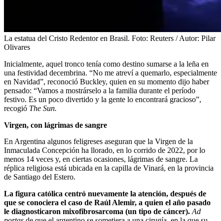
La estatua del Cristo Redentor en Brasil.
Foto:
Reuters / Autor: Pilar
Olivares
Inicialmente, aquel tronco tenía como destino sumarse a la leña en
una festividad decembrina. “No me atreví a quemarlo, especialmente
en Navidad”, reconoció Buckley, quien en su momento dijo haber
pensado: “Vamos a mostrárselo a la familia durante el período
festivo. Es un poco divertido y la gente lo encontrará gracioso”,
recogió
The Sun.
Virgen, con lágrimas de sangre
En Argentina algunos feligreses aseguran que la Virgen de la
Inmaculada Concepción ha llorado, en lo corrido de 2022, por lo
menos 14 veces y, en ciertas ocasiones, lágrimas de sangre. La
réplica religiosa está ubicada en la capilla de Vinará, en la provincia
de Santiago del Estero.
La figura católica centró nuevamente la atención, después de
que se conociera el caso de Raúl Alemir, a quien el año pasado
le diagnosticaron mixofibrosarcoma (un tipo de cáncer).
Ad
portas
de que el argentino se sometiera a una cirugía, en la que su