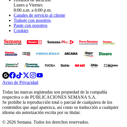
Lunes a Viernes
8:00 a.m. a 6:00 p.m.
Canales de servicio al cliente
Trabaje con nosotros
Paute con nosotros
Cookies
Opens
Opens
Opens
Opens
Opens
in
in
in
in
in
Aviso de Privacidad
Opens
new
new
new
new
new
in
window
window
window
window
window
Todas las marcas registradas son propiedad de la compañía
new
respectiva o de PUBLICACIONES SEMANA S.A.
window
Se prohíbe la reproducción total o parcial de cualquiera de los
contenidos que aquí aparezca, así como su traducción a cualquier
idioma sin autorización escrita por su titular.
© 2026 Semana. Todos los derechos reservados.