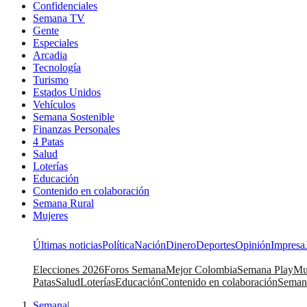
Confidenciales
Semana TV
Gente
Especiales
Arcadia
Tecnología
Turismo
Estados Unidos
Vehículos
Semana Sostenible
Finanzas Personales
4 Patas
Salud
Loterías
Educación
Contenido en colaboración
Semana Rural
Mujeres
Últimas noticias
Política
Nación
Dinero
Deportes
Opinión
Impresa
Elecciones 2026
Foros Semana
Mejor Colombia
Semana Play
Mu
Patas
Salud
Loterías
Educación
Contenido en colaboración
Seman
Semana
|