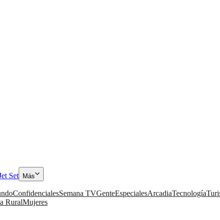
Jet Set
Más
ndo
Confidenciales
Semana TV
Gente
Especiales
Arcadia
Tecnología
Tur
a Rural
Mujeres