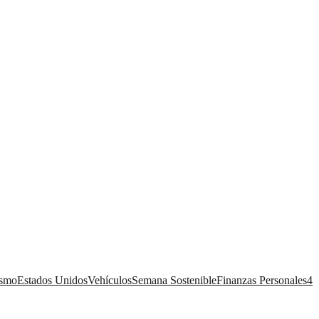
ismo
Estados Unidos
Vehículos
Semana Sostenible
Finanzas Personales
4