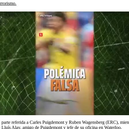
errorismo.
la parte referida a Carles Puigdemont y Ruben Wagensberg (ERC), mient
p Lluís Alay, amigo de Puigdemont y jefe de su oficina en Waterloo.