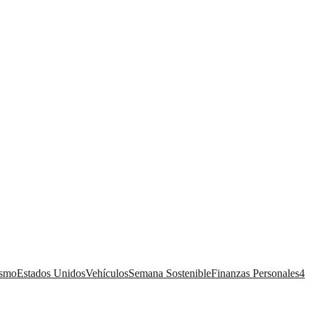
ismo
Estados Unidos
Vehículos
Semana Sostenible
Finanzas Personales
4