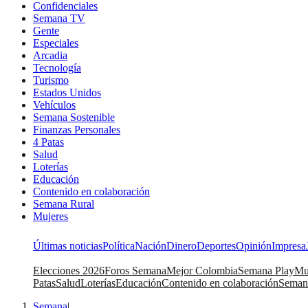
Confidenciales
Semana TV
Gente
Especiales
Arcadia
Tecnología
Turismo
Estados Unidos
Vehículos
Semana Sostenible
Finanzas Personales
4 Patas
Salud
Loterías
Educación
Contenido en colaboración
Semana Rural
Mujeres
Últimas noticias
Política
Nación
Dinero
Deportes
Opinión
Impresa
Elecciones 2026
Foros Semana
Mejor Colombia
Semana Play
Mu
Patas
Salud
Loterías
Educación
Contenido en colaboración
Seman
Semana
|