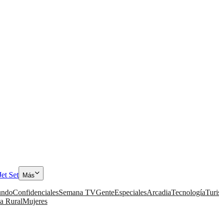
Jet Set
Más
ndo
Confidenciales
Semana TV
Gente
Especiales
Arcadia
Tecnología
Tur
a Rural
Mujeres