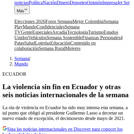
noticias
Política
Nación
Dinero
Deportes
Opinión
Impresa
Jet Set
Más
Elecciones 2026
Foros Semana
Mejor Colombia
Semana
Play
Mundo
Confidenciales
Semana
TV
Gente
Especiales
Arcadia
Tecnología
Turismo
Estados
Unidos
Vehículos
Semana Sostenible
Finanzas Personales
4
Patas
Salud
Loterías
Educación
Contenido en
colaboración
Semana Rural
Mujeres
Semana
|
Mundo
ECUADOR
La violencia sin fin en Ecuador y otras
seis noticias internacionales de la semana
La ola de violencia en Ecuador ha sido muy intensa esta semana, a
tal punto que obligó al presidente Guillermo Lasso a decretar un
nuevo estado de excepción, el decimosexto desde mayo de 2021.
Siga las noticias internacionales en Discover para conocer los